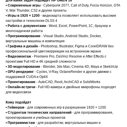
Для каких задач подойдёт HP OMEN 16
•
Современные игры
- Cyberpunk 2077, Call of Duty, Forza Horizon, GTA
V, War Thunder, CS2 и другие проекты
•
Игры в 1920 × 1200
- видеокарта позволяет использовать высокие
настройки и технологии DLSS 4
•
Работа с документами
- Word, Excel, PowerPoint, 1С, браузер и
многозадачная работа
•
Программирование
- Visual Studio, Android Studio, Docker,
виртуальные машины и компиляция
•
Графика и дизайн
- Photoshop, Illustrator, Figma и CorelDRAW без
профессиональной цветокоррекции на встроенном экране
•
Видеомонтаж
- Premiere Pro, DaVinci Resolve и After Effects с
проектами Full HD и 4K средней сложности
•
3D-моделирование
- Blender, 3ds Max, Cinema 4D, Maya и SketchUp
•
GPU-рендеринг
- Cycles, V-Ray, OctaneRender и другие движки с
поддержкой CUDA и OptiX
•
Проектирование
- AutoCAD, Revit, ArchiCAD и SolidWorks
•
Онлайн-встречи
- Full HD-камера и двойные микрофоны подходят
для видеосвязи
Кому подойдёт
•
Геймерам
- для современных игр в разрешении 1920 × 1200
•
Студентам технических направлений
- для программирования,
проектирования и учебных проектов
•
Программистам
- для разработки, виртуальных машин и