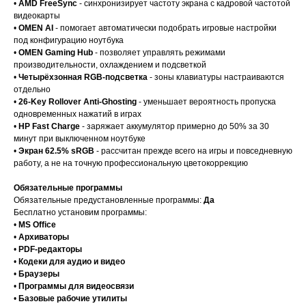
•
AMD FreeSync
- синхронизирует частоту экрана с кадровой частотой
видеокарты
•
OMEN AI
- помогает автоматически подобрать игровые настройки
под конфигурацию ноутбука
•
OMEN Gaming Hub
- позволяет управлять режимами
производительности, охлаждением и подсветкой
•
Четырёхзонная RGB-подсветка
- зоны клавиатуры настраиваются
отдельно
•
26-Key Rollover Anti-Ghosting
- уменьшает вероятность пропуска
одновременных нажатий в играх
•
HP Fast Charge
- заряжает аккумулятор примерно до 50% за 30
минут при выключенном ноутбуке
•
Экран 62.5% sRGB
- рассчитан прежде всего на игры и повседневную
работу, а не на точную профессиональную цветокоррекцию
Обязательные программы
Обязательные предустановленные программы:
Да
Бесплатно установим программы:
•
MS Office
•
Архиваторы
•
PDF-редакторы
•
Кодеки для аудио и видео
•
Браузеры
•
Программы для видеосвязи
•
Базовые рабочие утилиты