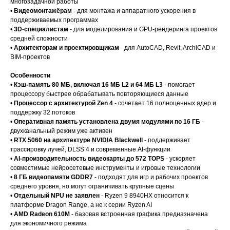
многозадачной работы
•
Видеомонтажёрам
- для монтажа и аппаратного ускорения в
поддерживаемых программах
•
3D-специалистам
- для моделирования и GPU-рендеринга проектов
средней сложности
•
Архитекторам и проектировщикам
- для AutoCAD, Revit, ArchiCAD и
BIM-проектов
Особенности
•
Кэш-память 80 МБ, включая 16 МБ L2 и 64 МБ L3
- помогает
процессору быстрее обрабатывать повторяющиеся данные
•
Процессор с архитектурой Zen 4
- сочетает 16 полноценных ядер и
поддержку 32 потоков
•
Оперативная память установлена двумя модулями по 16 ГБ
-
двухканальный режим уже активен
•
RTX 5060 на архитектуре NVIDIA Blackwell
- поддерживает
трассировку лучей, DLSS 4 и современные AI-функции
•
AI-производительность видеокарты до 572 TOPS
- ускоряет
совместимые нейросетевые инструменты и игровые технологии
•
8 ГБ видеопамяти GDDR7
- подходят для игр и рабочих проектов
среднего уровня, но могут ограничивать крупные сцены
•
Отдельный NPU не заявлен
- Ryzen 9 8940HX относится к
платформе Dragon Range, а не к серии Ryzen AI
•
AMD Radeon 610M
- базовая встроенная графика предназначена
для экономичного режима