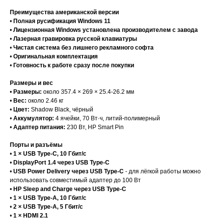
Преимущества американской версии
•
Полная русификация Windows 11
•
Лицензионная Windows установлена производителем с завода
•
Лазерная гравировка русской клавиатуры
•
Чистая система без лишнего рекламного софта
•
Оригинальная комплектация
•
Готовность к работе сразу после покупки
Размеры и вес
•
Размеры:
около 357.4 × 269 × 25.4-26.2 мм
•
Вес:
около 2.46 кг
•
Цвет:
Shadow Black, чёрный
•
Аккумулятор:
4 ячейки, 70 Вт·ч, литий-полимерный
•
Адаптер питания:
230 Вт, HP Smart Pin
Порты и разъёмы
•
1 × USB Type-C, 10 Гбит/с
•
DisplayPort 1.4 через USB Type-C
•
USB Power Delivery через USB Type-C
- для лёгкой работы можно
использовать совместимый адаптер до 100 Вт
•
HP Sleep and Charge через USB Type-C
•
1 × USB Type-A, 10 Гбит/с
•
2 × USB Type-A, 5 Гбит/с
•
1 × HDMI 2.1