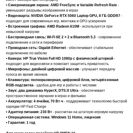
•
Синхронизация экрана: AMD FreeSync и Variable Refresh Rate
-
уменьшают разрывы изображения в играх
•
Видеокарта: NVIDIA GeForce RTX 5060 Laptop GPU, 8 ГБ GDDR7
-
подходит для современных игр, монтажа и GPU-ускорения
•
Встроенная графика: AMD Radeon 610M
- используется при
невысокой нагрузке
•
Беспроводная связь: Wi-Fi 6E 2 × 2 и Bluetooth 5.3
- современное
подключение к сети и периферии
•
Проводная сеть: Gigabit Ethernet
- обеспечивает стабильное
подключение по кабелю
•
Камера: HP True Vision Full HD 1080p с физической шторкой
-
подходит для видеосвязи и помогает защитить приватность
•
Микрофоны: двойной цифровой массив
- улучшает передачу
голоса во время звонков
•
Клавиатура: полноразмерная, цифровой блок, четырёхзонная
RGB-подсветка
- удобна для игр и работы с числами
•
Звук: два динамика HyperX, DTS:X Ultra
- обеспечивает
пространственное звучание в играх и фильмах
•
Аккумулятор: 4 ячейки, 70 Вт·ч
- поддерживает технологию быстрой
зарядки HP Fast Charge
•
Адаптер питания: 230 Вт
- рассчитан на штатную игровую нагрузку
•
Операционная система: Windows 11 Home, лицензия
•
Гарантия: 1 год