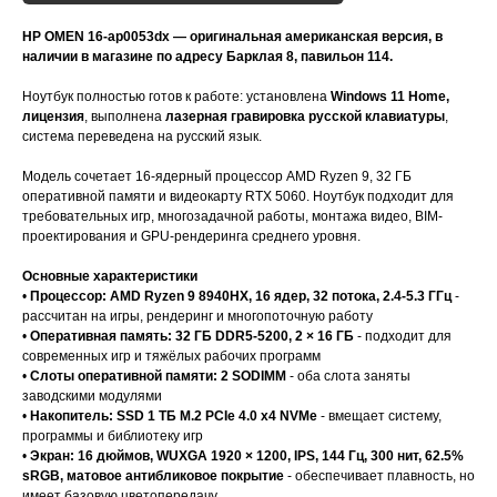
HP OMEN 16-ap0053dx — оригинальная американская версия, в
наличии в магазине по адресу Барклая 8, павильон 114.
Ноутбук полностью готов к работе: установлена
Windows 11 Home,
лицензия
, выполнена
лазерная гравировка русской клавиатуры
,
система переведена на русский язык.
Модель сочетает 16-ядерный процессор AMD Ryzen 9, 32 ГБ
оперативной памяти и видеокарту RTX 5060. Ноутбук подходит для
требовательных игр, многозадачной работы, монтажа видео, BIM-
проектирования и GPU-рендеринга среднего уровня.
Основные характеристики
•
Процессор: AMD Ryzen 9 8940HX, 16 ядер, 32 потока, 2.4-5.3 ГГц
-
рассчитан на игры, рендеринг и многопоточную работу
•
Оперативная память: 32 ГБ DDR5-5200, 2 × 16 ГБ
- подходит для
современных игр и тяжёлых рабочих программ
•
Слоты оперативной памяти: 2 SODIMM
- оба слота заняты
заводскими модулями
•
Накопитель: SSD 1 ТБ M.2 PCIe 4.0 x4 NVMe
- вмещает систему,
программы и библиотеку игр
•
Экран: 16 дюймов, WUXGA 1920 × 1200, IPS, 144 Гц, 300 нит, 62.5%
sRGB, матовое антибликовое покрытие
- обеспечивает плавность, но
имеет базовую цветопередачу