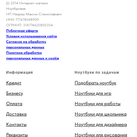
© 2014 Интернет-магазин
Ноутбуковая
ИП Некраш Максим Станиславович
ИНН 771474548909
ОГРНИП: 314774625800354
Публичная оферта
Условия использования сайта
Согласие на обработку
персональных данных
Политика обработки
персональных данных и cookie
Информация
Ноутбуки по задачам
Кредит
Подобрать ноутбук
Бизнесу
Ноутбуки для игр
Оплата
Ноутбуки для работы
Доставка
Ноутбуки для школьника
Контакты
Ноутбуки для дизайнера
Реквизиты
Ноутбуки для рисования