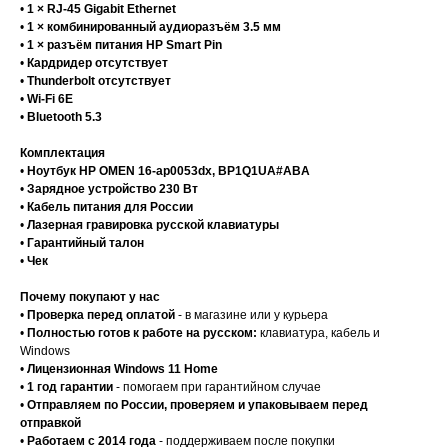
•
1 × RJ-45 Gigabit Ethernet
•
1 × комбинированный аудиоразъём 3.5 мм
•
1 × разъём питания HP Smart Pin
•
Кардридер отсутствует
•
Thunderbolt отсутствует
•
Wi-Fi 6E
•
Bluetooth 5.3
Комплектация
•
Ноутбук HP OMEN 16-ap0053dx, BP1Q1UA#ABA
•
Зарядное устройство 230 Вт
•
Кабель питания для России
•
Лазерная гравировка русской клавиатуры
•
Гарантийный талон
•
Чек
Почему покупают у нас
•
Проверка перед оплатой
- в магазине или у курьера
•
Полностью готов к работе на русском:
клавиатура, кабель и
Windows
•
Лицензионная Windows 11 Home
•
1 год гарантии
- помогаем при гарантийном случае
•
Отправляем по России, проверяем и упаковываем перед
отправкой
•
Работаем с 2014 года
- поддерживаем после покупки