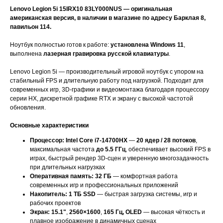
Lenovo Legion 5i 15IRX10 83LY000NUS — оригинальная
американская версия, в наличии в магазине по адресу Барклая 8,
павильон 114.
Ноутбук полностью готов к работе:
установлена Windows 11
,
выполнена
лазерная гравировка русской клавиатуры
.
Lenovo Legion 5i — производительный игровой ноутбук с упором на
стабильный FPS и длительную работу под нагрузкой. Подходит для
современных игр, 3D-графики и видеомонтажа благодаря процессору
серии HX, дискретной графике RTX и экрану с высокой частотой
обновления.
Основные характеристики
Процессор:
Intel Core i7-14700HX
—
20 ядер / 28 потоков
,
максимальная частота
до 5.5 ГГц
, обеспечивает высокий FPS в
играх, быстрый рендер 3D-сцен и уверенную многозадачность
при длительных нагрузках
Оперативная память:
32 ГБ
— комфортная работа
современных игр и профессиональных приложений
Накопитель:
1 ТБ SSD
— быстрая загрузка системы, игр и
рабочих проектов
Экран:
15.1"
,
2560×1600
,
165 Гц, OLED
— высокая чёткость и
плавное изображение в динамичных сценах