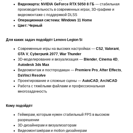
Видеокарта:
NVIDIA GeForce RTX 5050 8 ГБ
— стабильная
производительность в современных играх, 3D-графике и
видеомонтаже с поддержкой DLSS
Операционная система:
Windows 11 Home
Цвет:
Черный
Для каких задач подойдёт Lenovo Legion 5i
Современные игры на высоких настройках —
CS2
,
Valorant
,
GTA V
,
Cyberpunk 2077
,
War Thunder
3D-моделирование и визуализация —
Blender
,
Cinema 4D
,
Autodesk 3ds Max
Видеомонтаж и постпродакшн —
Premiere Pro
,
After Effects
,
DaVinci Resolve
Проектирование и сложные сцены —
AutoCAD
,
ArchiCAD
Работа с тяжёлыми файлами и профессиональная
многозадачность
Кому подойдёт
Геймерам, которым нужен стабильный FPS в высоком
разрешении
3D-дизайнерам и визуализаторам
Видеомонтажёрам и motion-дизайнерам