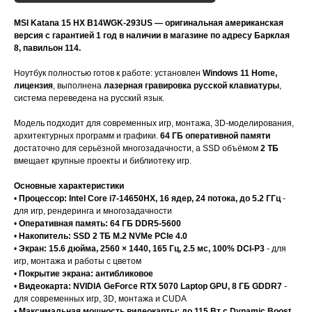
MSI Katana 15 HX B14WGK-293US
— оригинальная американская
версия с гарантией 1 год в наличии в магазине по адресу Барклая
8, павильон 114.
Ноутбук полностью готов к работе: установлен
Windows 11 Home,
лицензия
, выполнена
лазерная гравировка русской клавиатуры
,
система переведена на русский язык.
Модель подходит для современных игр, монтажа, 3D-моделирования,
архитектурных программ и графики.
64 ГБ оперативной памяти
достаточно для серьёзной многозадачности, а SSD объёмом
2 ТБ
вмещает крупные проекты и библиотеку игр.
Основные характеристики
•
Процессор: Intel Core i7-14650HX, 16 ядер, 24 потока, до 5.2 ГГц
-
для игр, рендеринга и многозадачности
•
Оперативная память: 64 ГБ DDR5-5600
•
Накопитель: SSD 2 ТБ M.2 NVMe PCIe 4.0
•
Экран: 15.6 дюйма, 2560 × 1440, 165 Гц, 2.5 мс, 100% DCI-P3
- для
игр, монтажа и работы с цветом
•
Покрытие экрана: антибликовое
•
Видеокарта: NVIDIA GeForce RTX 5070 Laptop GPU, 8 ГБ GDDR7
-
для современных игр, 3D, монтажа и CUDA
•
Максимальная мощность видеокарты: до 115 Вт с Dynamic Boost