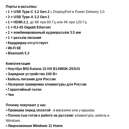
Порты и разъёмы
•
1 × USB Type-C 3.2 Gen 2
с DisplayPort и Power Delivery 3.0
•
3 × USB Type-A 3.2 Gen 2
•
1 × HDMI 2.1
, до 8K при 60 Гц или 4K при 120 Гц
•
1 × RJ-45 Gigabit Ethernet
•
1 × комбинированный аудиоразъём 3.5 мм
•
1 × разъём питания
•
Кардридер отсутствует
•
Wi-Fi 6E
•
Bluetooth 5.3
Комплектация
•
Ноутбук MSI Katana 15 HX B14WGK-293US
•
Зарядное устройство 240 Вт
•
Кабель питания для России
•
Лазерная гравировка клавиатуры для России
•
Гарантийный талон
•
Чек
Почему покупают у нас
•
Проверка перед оплатой
- в магазине или у курьера
•
Полностью готов к работе на русском:
клавиатура, кабель и
Windows
•
Лицензионная Windows 11 Home