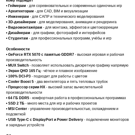
Кому подойдёт
•
Геймерам
- для соревновательных и современных одиночных игр
•
Архитекторам
- для CAD, BIM и визуализации
•
Инженерам
- для САПР и технического моделирования
•
3D-дизайнерам
- для моделирования, анимации и рендеринга
•
Видеомонтажёрам
- для монтажа, эффектов и цветокоррекции
•
Дизайнерам
- для графики, фотографий и интерфейсов
•
Студентам
- для профессиональных программ, учёбы и игр
Особенности
•
GeForce RTX 5070 с памятью GDDR7
- высокая игровая и рабочая
производительность
•
MUX Switch
- позволяет использовать дискретную графику напрямую
•
Экран QHD 165 Гц
- чёткое и плавное изображение
•
100% DCI-P3
- подходит для работы с цветом
•
Cooler Boost 5
- два вентилятора и пять тепловых трубок
•
Процессор серии HX
- высокий запас вычислительной
производительности
•
64 ГБ DDR5
- комфортная работа в профессиональных программах
•
SSD 2 ТБ
- много места для игр и рабочих проектов
•
MSI Center
- управление производительностью, охлаждением и
подсветкой
•
USB Type-C с DisplayPort и Power Delivery
- подключение мониторов
и зарядных устройств