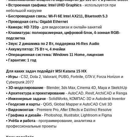
•
Встроенная графика: Intel UHD Graphics
- используется при
небольшой нагрузке
•
Беспроводная связь: Wi-Fi 6E Intel AX211, Bluetooth 5.3
•
Проводная сеть: Gigabit Ethernet
•
Камера: HD 720p
- для видеосвязи и онлайн-занятий
•
Клавиатура: полноразмерная, цифровой блок, 4-зонная RGB-
подсветка
•
Звук: 2 динамика по 2 Вт, поддержка Hi-Res Audio
•
Аккумулятор: 75 Вт·ч, 4 ячейки
•
Операционная система: Windows 11 Home, лицензия
•
Гарантия: 1 год
Для каких задач подойдёт MSI Katana 15 HX
•
Игры
- CS2, Dota 2, Valorant, PUBG, Fortnite, GTA V, Forza Horizon и
Cyberpunk 2077
•
3D-моделирование
- Blender, 3ds Max, Cinema 4D, Maya и SketchUp
•
Архитектура и проектирование
- AutoCAD, Revit, ArchiCAD и Renga
•
Инженерные задачи
- SolidWorks, КОМПАС-3D и Autodesk Inventor
•
Геодезия и карты
- QGIS, Global Mapper и AutoCAD Civil 3D
•
Видеомонтаж
- Premiere Pro, After Effects и DaVinci Resolve
•
Графика и дизайн
- Photoshop, Illustrator, Lightroom и Figma
•
Учёба и работа
- программирование, аналитика и
профессиональные проекты