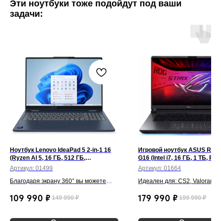
Эти ноутбуки тоже подойдут под ваши
задачи:
Ноутбук Lenovo IdeaPad 5 2-in-1 16
Игровой ноутбук ASUS ROG 
(Ryzen AI 5, 16 ГБ, 512 ГБ,
G16 (Intel i7, 16 ГБ, 1 ТБ, RT
сенсорный, Win 11) Синий
165 Гц, Win 11) Серый
Артикул:
01499
Артикул:
01664
Благодаря экрану 360° вы можете
Идеален для: CS2, Valorant, 
использовать устройство как ноутбук
Warzone, Cyberpunk, Blender,
109 990
₽
179 990
₽
149 990
₽
199 990
₽
или планшет. Отлично справляется с
Pro, DaVinci, AutoCAD.
офисными программами, браузером,
Zoom, Canva, заметками и простыми