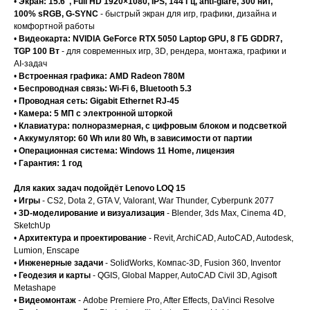
•
Экран: 15.6", Full HD 1920×1080, IPS, 144 Гц, anti-glare, 300 нит,
100% sRGB, G-SYNC
- быстрый экран для игр, графики, дизайна и
комфортной работы
•
Видеокарта: NVIDIA GeForce RTX 5050 Laptop GPU, 8 ГБ GDDR7,
TGP 100 Вт
- для современных игр, 3D, рендера, монтажа, графики и
AI-задач
•
Встроенная графика: AMD Radeon 780M
•
Беспроводная связь: Wi-Fi 6, Bluetooth 5.3
•
Проводная сеть: Gigabit Ethernet RJ-45
•
Камера: 5 МП с электронной шторкой
•
Клавиатура: полноразмерная, с цифровым блоком и подсветкой
•
Аккумулятор: 60 Wh или 80 Wh, в зависимости от партии
•
Операционная система: Windows 11 Home, лицензия
•
Гарантия: 1 год
Для каких задач подойдёт Lenovo LOQ 15
•
Игры
- CS2, Dota 2, GTA V, Valorant, War Thunder, Cyberpunk 2077
•
3D-моделирование и визуализация
- Blender, 3ds Max, Cinema 4D,
SketchUp
•
Архитектура и проектирование
- Revit, ArchiCAD, AutoCAD, Autodesk,
Lumion, Enscape
•
Инженерные задачи
- SolidWorks, Компас-3D, Fusion 360, Inventor
•
Геодезия и карты
- QGIS, Global Mapper, AutoCAD Civil 3D, Agisoft
Metashape
•
Видеомонтаж
- Adobe Premiere Pro, After Effects, DaVinci Resolve