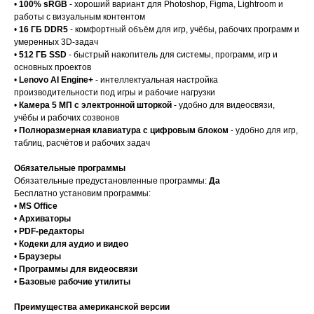
•
100% sRGB
- хороший вариант для Photoshop, Figma, Lightroom и
работы с визуальным контентом
•
16 ГБ DDR5
- комфортный объём для игр, учёбы, рабочих программ и
умеренных 3D-задач
•
512 ГБ SSD
- быстрый накопитель для системы, программ, игр и
основных проектов
•
Lenovo AI Engine+
- интеллектуальная настройка
производительности под игры и рабочие нагрузки
•
Камера 5 МП с электронной шторкой
- удобно для видеосвязи,
учёбы и рабочих созвонов
•
Полноразмерная клавиатура с цифровым блоком
- удобно для игр,
таблиц, расчётов и рабочих задач
Обязательные программы
Обязательные предустановленные программы:
Да
Бесплатно установим программы:
•
MS Office
•
Архиваторы
•
PDF-редакторы
•
Кодеки для аудио и видео
•
Браузеры
•
Программы для видеосвязи
•
Базовые рабочие утилиты
Преимущества американской версии