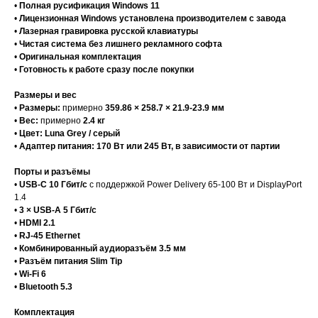
•
Полная русификация Windows 11
•
Лицензионная Windows установлена производителем с завода
•
Лазерная гравировка русской клавиатуры
•
Чистая система без лишнего рекламного софта
•
Оригинальная комплектация
•
Готовность к работе сразу после покупки
Размеры и вес
•
Размеры:
примерно
359.86 × 258.7 × 21.9-23.9 мм
•
Вес:
примерно
2.4 кг
•
Цвет:
Luna Grey / серый
•
Адаптер питания:
170 Вт или 245 Вт, в зависимости от партии
Порты и разъёмы
•
USB-C 10 Гбит/с
с поддержкой Power Delivery 65-100 Вт и DisplayPort
1.4
•
3 × USB-A 5 Гбит/с
•
HDMI 2.1
•
RJ-45 Ethernet
•
Комбинированный аудиоразъём 3.5 мм
•
Разъём питания Slim Tip
•
Wi-Fi 6
•
Bluetooth 5.3
Комплектация