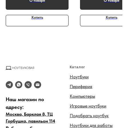
О товаре
О товаре
задачами по обработке контента.
Большой экран и тихая работа —
комфортно даже на весь день.
Купить
Купить
Каталог
Ноутбуки
Периферия
Компьютеры
Наш магазин по
Игровые ноутбуки
адресу:
Москва, Барклая 8, ТЦ
Подобрать ноутбук
Горбушка, павильон 114
Ноутбуки для работы