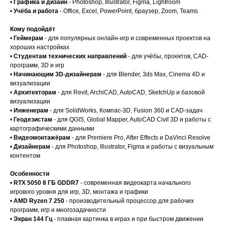
•
Графика и дизайн
- Photoshop, Illustrator, Figma, Lightroom
•
Учёба и работа
- Office, Excel, PowerPoint, браузер, Zoom, Teams
Кому подойдёт
•
Геймерам
- для популярных онлайн-игр и современных проектов на
хороших настройках
•
Студентам технических направлений
- для учёбы, проектов, CAD-
программ, 3D и игр
•
Начинающим 3D-дизайнерам
- для Blender, 3ds Max, Cinema 4D и
визуализации
•
Архитекторам
- для Revit, ArchiCAD, AutoCAD, SketchUp и базовой
визуализации
•
Инженерам
- для SolidWorks, Компас-3D, Fusion 360 и CAD-задач
•
Геодезистам
- для QGIS, Global Mapper, AutoCAD Civil 3D и работы с
картографическими данными
•
Видеомонтажёрам
- для Premiere Pro, After Effects и DaVinci Resolve
•
Дизайнерам
- для Photoshop, Illustrator, Figma и работы с визуальным
контентом
Особенности
•
RTX 5050 8 ГБ GDDR7
- современная видеокарта начального
игрового уровня для игр, 3D, монтажа и графики
•
AMD Ryzen 7 250
- производительный процессор для рабочих
программ, игр и многозадачности
•
Экран 144 Гц
- плавная картинка в играх и при быстром движении