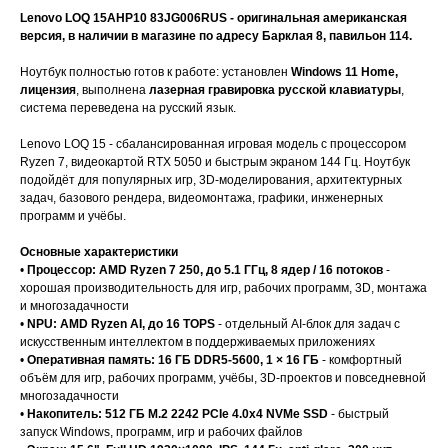
Lenovo LOQ 15AHP10 83JG006RUS - оригинальная американская
версия, в наличии в магазине по адресу Барклая 8, павильон 114.
Ноутбук полностью готов к работе: установлен
Windows 11 Home,
лицензия
, выполнена
лазерная гравировка русской клавиатуры
,
система переведена на русский язык.
Lenovo LOQ 15 - сбалансированная игровая модель с процессором
Ryzen 7, видеокартой RTX 5050 и быстрым экраном 144 Гц. Ноутбук
подойдёт для популярных игр, 3D-моделирования, архитектурных
задач, базового рендера, видеомонтажа, графики, инженерных
программ и учёбы.
Основные характеристики
•
Процессор: AMD Ryzen 7 250, до 5.1 ГГц, 8 ядер / 16 потоков
-
хорошая производительность для игр, рабочих программ, 3D, монтажа
и многозадачности
•
NPU: AMD Ryzen AI, до 16 TOPS
- отдельный AI-блок для задач с
искусственным интеллектом в поддерживаемых приложениях
•
Оперативная память: 16 ГБ DDR5-5600, 1 × 16 ГБ
- комфортный
объём для игр, рабочих программ, учёбы, 3D-проектов и повседневной
многозадачности
•
Накопитель: 512 ГБ M.2 2242 PCIe 4.0x4 NVMe SSD
- быстрый
запуск Windows, программ, игр и рабочих файлов