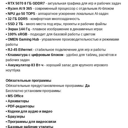
•
RTX 5070 8 ГБ GDDR7
- актуальная графика для игр и рабочих задач
•
Ryzen AI 9 365
- современный процессор с отдельным AI-блоком
•
NPU до 50 TOPS
- аппаратное ускорение локальных AI-задач
•
32 ГБ DDR5
- комфортная многозадачность
•
SSD 2 ТБ
- много места под игры, проекты и рабочие файлы
•
Экран 144 Гц
- плавное изображение в динамичных играх
•
100% sRGB
- подходит для базовой работы с цветом
•
OMEN Gaming Hub
- управление производительностью и режимами
работы
•
RJ-45 Ethernet
- стабильное подключение для игр и работы
•
Клавиатура с цифровым блоком
- удобно для таблиц, расчётов и
рабочих задач
•
Аккумулятор 83 Вт·ч
- хороший запас для крупного игрового
ноутбука
Обязательные программы
Обязательные предустановленные программы:
Да
Бесплатно установим программы:
•
MS Office
•
Архиваторы
•
PDF-редакторы
•
Кодеки для аудио и видео
•
Браузеры
•
Программы для видеосвязи
•
Базовые рабочие утилиты