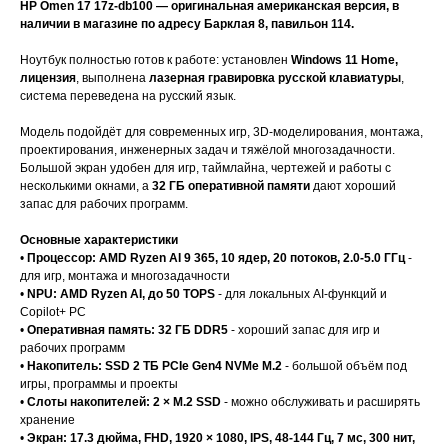
HP Omen 17 17z-db100 — оригинальная американская версия, в
наличии в магазине по адресу Барклая 8, павильон 114.
Ноутбук полностью готов к работе: установлен
Windows 11 Home,
лицензия
, выполнена
лазерная гравировка русской клавиатуры
,
система переведена на русский язык.
Модель подойдёт для современных игр, 3D-моделирования, монтажа,
проектирования, инженерных задач и тяжёлой многозадачности.
Большой экран удобен для игр, таймлайна, чертежей и работы с
несколькими окнами, а
32 ГБ оперативной памяти
дают хороший
запас для рабочих программ.
Основные характеристики
•
Процессор: AMD Ryzen AI 9 365, 10 ядер, 20 потоков, 2.0-5.0 ГГц
-
для игр, монтажа и многозадачности
•
NPU: AMD Ryzen AI, до 50 TOPS
- для локальных AI-функций и
Copilot+ PC
•
Оперативная память: 32 ГБ DDR5
- хороший запас для игр и
рабочих программ
•
Накопитель: SSD 2 ТБ PCIe Gen4 NVMe M.2
- большой объём под
игры, программы и проекты
•
Слоты накопителей: 2 × M.2 SSD
- можно обслуживать и расширять
хранение
•
Экран: 17.3 дюйма, FHD, 1920 × 1080, IPS, 48-144 Гц, 7 мс, 300 нит,