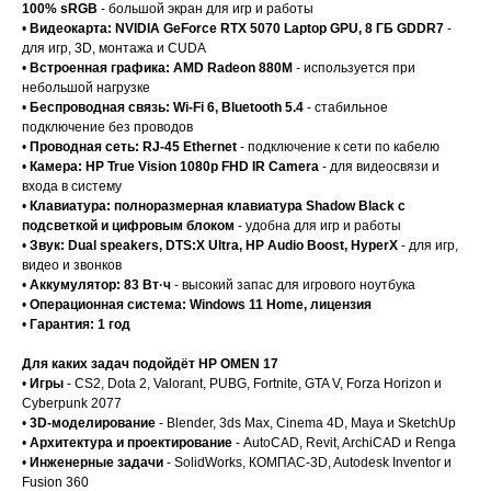
100% sRGB
- большой экран для игр и работы
•
Видеокарта: NVIDIA GeForce RTX 5070 Laptop GPU, 8 ГБ GDDR7
-
для игр, 3D, монтажа и CUDA
•
Встроенная графика: AMD Radeon 880M
- используется при
небольшой нагрузке
•
Беспроводная связь: Wi-Fi 6, Bluetooth 5.4
- стабильное
подключение без проводов
•
Проводная сеть: RJ-45 Ethernet
- подключение к сети по кабелю
•
Камера: HP True Vision 1080p FHD IR Camera
- для видеосвязи и
входа в систему
•
Клавиатура: полноразмерная клавиатура Shadow Black с
подсветкой и цифровым блоком
- удобна для игр и работы
•
Звук: Dual speakers, DTS:X Ultra, HP Audio Boost, HyperX
- для игр,
видео и звонков
•
Аккумулятор: 83 Вт·ч
- высокий запас для игрового ноутбука
•
Операционная система: Windows 11 Home, лицензия
•
Гарантия: 1 год
Для каких задач подойдёт HP OMEN 17
•
Игры
- CS2, Dota 2, Valorant, PUBG, Fortnite, GTA V, Forza Horizon и
Cyberpunk 2077
•
3D-моделирование
- Blender, 3ds Max, Cinema 4D, Maya и SketchUp
•
Архитектура и проектирование
- AutoCAD, Revit, ArchiCAD и Renga
•
Инженерные задачи
- SolidWorks, КОМПАС-3D, Autodesk Inventor и
Fusion 360