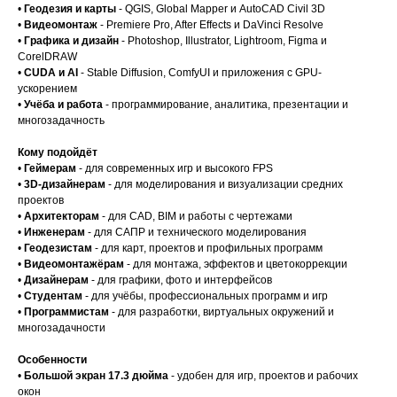
•
Геодезия и карты
- QGIS, Global Mapper и AutoCAD Civil 3D
•
Видеомонтаж
- Premiere Pro, After Effects и DaVinci Resolve
•
Графика и дизайн
- Photoshop, Illustrator, Lightroom, Figma и
CorelDRAW
•
CUDA и AI
- Stable Diffusion, ComfyUI и приложения с GPU-
ускорением
•
Учёба и работа
- программирование, аналитика, презентации и
многозадачность
Кому подойдёт
•
Геймерам
- для современных игр и высокого FPS
•
3D-дизайнерам
- для моделирования и визуализации средних
проектов
•
Архитекторам
- для CAD, BIM и работы с чертежами
•
Инженерам
- для САПР и технического моделирования
•
Геодезистам
- для карт, проектов и профильных программ
•
Видеомонтажёрам
- для монтажа, эффектов и цветокоррекции
•
Дизайнерам
- для графики, фото и интерфейсов
•
Студентам
- для учёбы, профессиональных программ и игр
•
Программистам
- для разработки, виртуальных окружений и
многозадачности
Особенности
•
Большой экран 17.3 дюйма
- удобен для игр, проектов и рабочих
окон