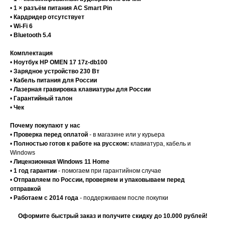
•
1 × разъём питания AC Smart Pin
•
Кардридер отсутствует
•
Wi-Fi 6
•
Bluetooth 5.4
Комплектация
•
Ноутбук HP OMEN 17 17z-db100
•
Зарядное устройство 230 Вт
•
Кабель питания для России
•
Лазерная гравировка клавиатуры для России
•
Гарантийный талон
•
Чек
Почему покупают у нас
•
Проверка перед оплатой
- в магазине или у курьера
•
Полностью готов к работе на русском:
клавиатура, кабель и
Windows
•
Лицензионная Windows 11 Home
•
1 год гарантии
- помогаем при гарантийном случае
•
Отправляем по России, проверяем и упаковываем перед
отправкой
•
Работаем с 2014 года
- поддерживаем после покупки
Оформите быстрый заказ и получите скидку до 10.000 рублей!