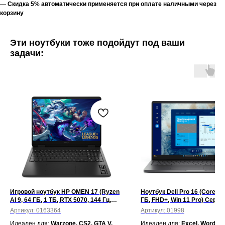
—
Скидка 5% автоматически применяется при оплате наличными через
корзину
Эти ноутбуки тоже подойдут под ваши
задачи:
Игровой ноутбук HP OMEN 17 (Ryzen
Ноутбук Dell Pro 16 (Core 5, 
AI 9, 64 ГБ, 1 ТБ, RTX 5070, 144 Гц,
ГБ, FHD+, Win 11 Pro) Серый
Win 11) Черный
Артикул:
0163364
Артикул:
01998
Идеален для:
Warzone, CS2, GTA V,
Идеален для:
Excel, Word,