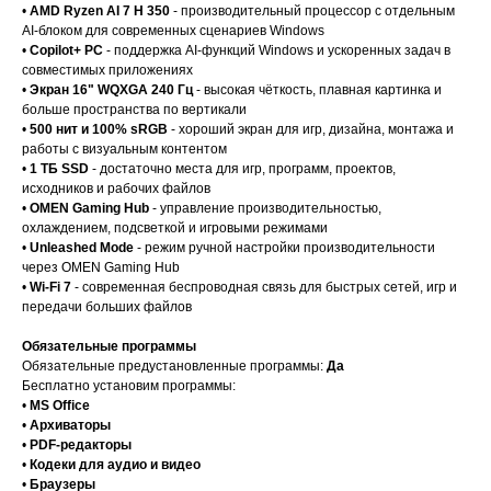
•
AMD Ryzen AI 7 H 350
- производительный процессор с отдельным
AI-блоком для современных сценариев Windows
•
Copilot+ PC
- поддержка AI-функций Windows и ускоренных задач в
совместимых приложениях
•
Экран 16" WQXGA 240 Гц
- высокая чёткость, плавная картинка и
больше пространства по вертикали
•
500 нит и 100% sRGB
- хороший экран для игр, дизайна, монтажа и
работы с визуальным контентом
•
1 ТБ SSD
- достаточно места для игр, программ, проектов,
исходников и рабочих файлов
•
OMEN Gaming Hub
- управление производительностью,
охлаждением, подсветкой и игровыми режимами
•
Unleashed Mode
- режим ручной настройки производительности
через OMEN Gaming Hub
•
Wi-Fi 7
- современная беспроводная связь для быстрых сетей, игр и
передачи больших файлов
Обязательные программы
Обязательные предустановленные программы:
Да
Бесплатно установим программы:
•
MS Office
•
Архиваторы
•
PDF-редакторы
•
Кодеки для аудио и видео
•
Браузеры