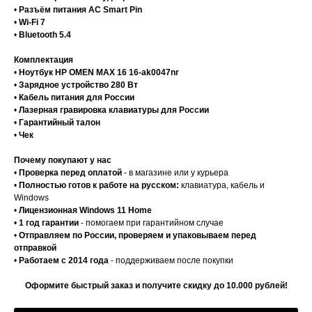
•
Разъём питания AC Smart Pin
•
Wi-Fi 7
•
Bluetooth 5.4
Комплектация
•
Ноутбук HP OMEN MAX 16 16-ak0047nr
•
Зарядное устройство 280 Вт
•
Кабель питания для России
•
Лазерная гравировка клавиатуры для России
•
Гарантийный талон
•
Чек
Почему покупают у нас
•
Проверка перед оплатой
- в магазине или у курьера
•
Полностью готов к работе на русском:
клавиатура, кабель и
Windows
•
Лицензионная Windows 11 Home
•
1 год гарантии
- помогаем при гарантийном случае
•
Отправляем по России, проверяем и упаковываем перед
отправкой
•
Работаем с 2014 года
- поддерживаем после покупки
Оформите быстрый заказ и получите скидку до 10.000 рублей!