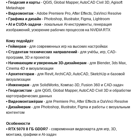
•
Геодезия и карты
- QGIS, Global Mapper, AutoCAD Civil 3D, Agisoft
Metashape
•
Видеомонтаж
- Adobe Premiere Pro, After Effects, DaVinci Resolve
•
Графика и дизайн
- Photoshop, Illustrator, Figma, Lightroom
•
AI и CUDA-задачи
- локальные AI-инструменты, генерация
изображений, ускорение рабочих процессов на NVIDIA RTX
Кому подойдёт
•
Геймерам
- для современных игр на высоких настройках
•
Студентам технических направлений
- для учёбы, игр, CAD-
программ, 3D и проектов
•
Начинающим и уверенным 3D-дизайнерам
- для Blender, 3ds Max,
Cinema 4D и визуализации
•
Архитекторам
- для Revit, ArchiCAD, AutoCAD, SketchUp и базовой
визуализации
•
Инженерам
- для SolidWorks, Компас-3D, Fusion 360 и CAD-задач
•
Геодезистам
- для QGIS, Global Mapper, AutoCAD Civil 3D и обработки
картографических данных
•
Видеомонтажёрам
- для Premiere Pro, After Effects и DaVinci Resolve
•
Дизайнерам
- для Photoshop, Illustrator, Figma и работы с визуальным
контентом
Особенности
•
RTX 5070 8 ГБ GDDR7
- современная видеокарта для игр, 3D,
монтажа, графики и AI-задач