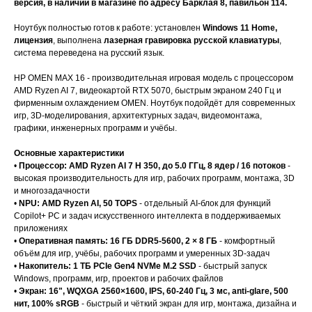
версия, в наличии в магазине по адресу Барклая 8, павильон 114.
Ноутбук полностью готов к работе: установлен
Windows 11 Home,
лицензия
, выполнена
лазерная гравировка русской клавиатуры
,
система переведена на русский язык.
HP OMEN MAX 16 - производительная игровая модель с процессором
AMD Ryzen AI 7, видеокартой RTX 5070, быстрым экраном 240 Гц и
фирменным охлаждением OMEN. Ноутбук подойдёт для современных
игр, 3D-моделирования, архитектурных задач, видеомонтажа,
графики, инженерных программ и учёбы.
Основные характеристики
•
Процессор: AMD Ryzen AI 7 H 350, до 5.0 ГГц, 8 ядер / 16 потоков
-
высокая производительность для игр, рабочих программ, монтажа, 3D
и многозадачности
•
NPU: AMD Ryzen AI, 50 TOPS
- отдельный AI-блок для функций
Copilot+ PC и задач искусственного интеллекта в поддерживаемых
приложениях
•
Оперативная память: 16 ГБ DDR5-5600, 2 × 8 ГБ
- комфортный
объём для игр, учёбы, рабочих программ и умеренных 3D-задач
•
Накопитель: 1 ТБ PCIe Gen4 NVMe M.2 SSD
- быстрый запуск
Windows, программ, игр, проектов и рабочих файлов
•
Экран: 16", WQXGA 2560×1600, IPS, 60-240 Гц, 3 мс, anti-glare, 500
нит, 100% sRGB
- быстрый и чёткий экран для игр, монтажа, дизайна и