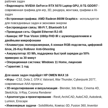
рабочих задач
•
Видеокарта: NVIDIA GeForce RTX 5070 Laptop GPU, 8 ГБ GDDR7
-
современная графика для игр, 3D, рендера, монтажа, графики и AI-
задач
•
Встроенная графика: AMD Radeon 860M Graphics
- используется
для повседневных задач и экономии энергии
•
Беспроводная связь: Wi-Fi 7, Bluetooth 5.4
•
Проводная сеть: Gigabit Ethernet RJ-45
•
Камера: HP True Vision 1080p FHD IR с шумоподавлением и
двойными микрофонами
•
Клавиатура: полноразмерная, 4-зонная RGB-подсветка, цифровой
блок, 26-Key Rollover Anti-Ghosting
•
Аккумулятор: 83 Wh, поддержка быстрой зарядки до 50%
примерно за 30 минут
•
Операционная система: Windows 11 Home, лицензия
•
Гарантия: 1 год
Для каких задач подойдёт HP OMEN MAX 16
•
Игры
- CS2, Dota 2, GTA V, Valorant, War Thunder, Cyberpunk 2077,
современные AAA-проекты
•
3D-моделирование и визуализация
- Blender, 3ds Max, Cinema 4D,
SketchUp, V-Ray, Corona Renderer
•
Архитектура и проектирование
- Revit, ArchiCAD, AutoCAD, Autodesk,
Lumion, Enscape
•
Инженерные задачи
- SolidWorks, Компас-3D, Fusion 360, Inventor