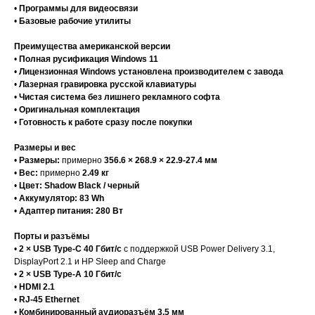
•
Программы для видеосвязи
•
Базовые рабочие утилиты
Преимущества американской версии
•
Полная русификация Windows 11
•
Лицензионная Windows установлена производителем с завода
•
Лазерная гравировка русской клавиатуры
•
Чистая система без лишнего рекламного софта
•
Оригинальная комплектация
•
Готовность к работе сразу после покупки
Размеры и вес
•
Размеры:
примерно
356.6 × 268.9 × 22.9-27.4 мм
•
Вес:
примерно
2.49 кг
•
Цвет:
Shadow Black / черный
•
Аккумулятор:
83 Wh
•
Адаптер питания:
280 Вт
Порты и разъёмы
•
2 × USB Type-C 40 Гбит/с
с поддержкой USB Power Delivery 3.1,
DisplayPort 2.1 и HP Sleep and Charge
•
2 × USB Type-A 10 Гбит/с
•
HDMI 2.1
•
RJ-45 Ethernet
•
Комбинированный аудиоразъём 3.5 мм