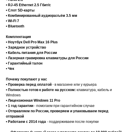
•
RJ-45 Ethernet 2.5 Гбит/с
•
Слот SD-карты
•
Комбинированный аудиоразъём 3.5 мм
•
Wi-Fi 7
•
Bluetooth
Комплектация
•
Ноутбук Dell Pro Max 16 Plus
•
Зарядное устройство
•
Кабель питания для России
•
Лазерная гравировка клавиатуры для России
•
Гарантийный талон
•
Чек
Почему покупают у нас
•
Проверка перед оплатой
- в магазине или у курьера
•
Полностью готов к работе на русском:
клавиатура, кабель и
Windows
•
Лицензионная Windows 11 Pro
•
1 год гарантии
- помогаем при гарантийном случае
•
Отправляем по России, проверяем и упаковываем перед
отправкой
•
Работаем с 2014 года
- поддерживаем после покупки