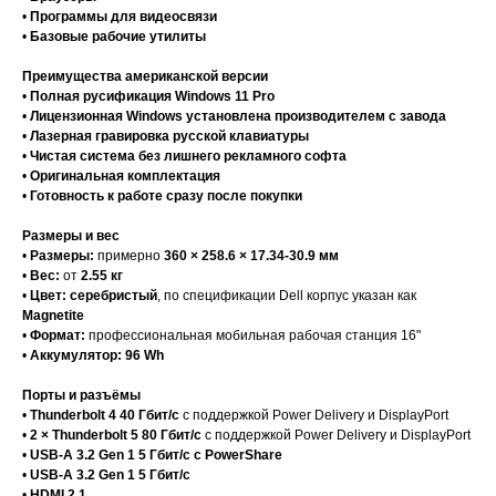
•
Программы для видеосвязи
•
Базовые рабочие утилиты
Преимущества американской версии
•
Полная русификация Windows 11 Pro
•
Лицензионная Windows установлена производителем с завода
•
Лазерная гравировка русской клавиатуры
•
Чистая система без лишнего рекламного софта
•
Оригинальная комплектация
•
Готовность к работе сразу после покупки
Размеры и вес
•
Размеры:
примерно
360 × 258.6 × 17.34-30.9 мм
•
Вес:
от
2.55 кг
•
Цвет:
серебристый
, по спецификации Dell корпус указан как
Magnetite
•
Формат:
профессиональная мобильная рабочая станция 16"
•
Аккумулятор:
96 Wh
Порты и разъёмы
•
Thunderbolt 4 40 Гбит/с
с поддержкой Power Delivery и DisplayPort
•
2 × Thunderbolt 5 80 Гбит/с
с поддержкой Power Delivery и DisplayPort
•
USB-A 3.2 Gen 1 5 Гбит/с с PowerShare
•
USB-A 3.2 Gen 1 5 Гбит/с
•
HDMI 2.1