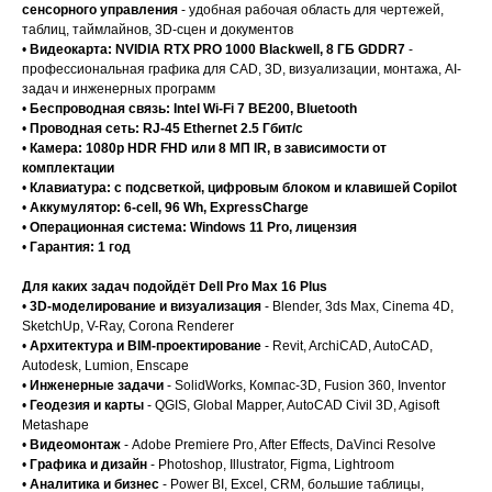
сенсорного управления
- удобная рабочая область для чертежей,
таблиц, таймлайнов, 3D-сцен и документов
•
Видеокарта: NVIDIA RTX PRO 1000 Blackwell, 8 ГБ GDDR7
-
профессиональная графика для CAD, 3D, визуализации, монтажа, AI-
задач и инженерных программ
•
Беспроводная связь: Intel Wi-Fi 7 BE200, Bluetooth
•
Проводная сеть: RJ-45 Ethernet 2.5 Гбит/с
•
Камера: 1080p HDR FHD или 8 МП IR, в зависимости от
комплектации
•
Клавиатура: с подсветкой, цифровым блоком и клавишей Copilot
•
Аккумулятор: 6-cell, 96 Wh, ExpressCharge
•
Операционная система: Windows 11 Pro, лицензия
•
Гарантия: 1 год
Для каких задач подойдёт Dell Pro Max 16 Plus
•
3D-моделирование и визуализация
- Blender, 3ds Max, Cinema 4D,
SketchUp, V-Ray, Corona Renderer
•
Архитектура и BIM-проектирование
- Revit, ArchiCAD, AutoCAD,
Autodesk, Lumion, Enscape
•
Инженерные задачи
- SolidWorks, Компас-3D, Fusion 360, Inventor
•
Геодезия и карты
- QGIS, Global Mapper, AutoCAD Civil 3D, Agisoft
Metashape
•
Видеомонтаж
- Adobe Premiere Pro, After Effects, DaVinci Resolve
•
Графика и дизайн
- Photoshop, Illustrator, Figma, Lightroom
•
Аналитика и бизнес
- Power BI, Excel, CRM, большие таблицы,