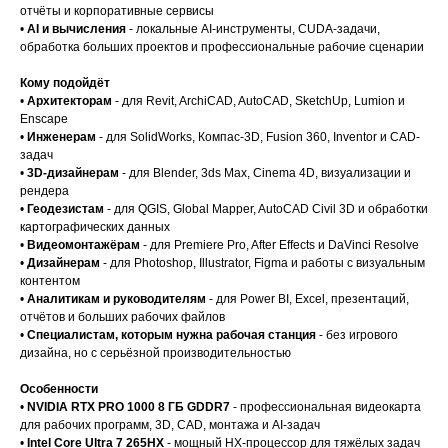
отчёты и корпоративные сервисы
•
AI и вычисления
- локальные AI-инструменты, CUDA-задачи,
обработка больших проектов и профессиональные рабочие сценарии
Кому подойдёт
•
Архитекторам
- для Revit, ArchiCAD, AutoCAD, SketchUp, Lumion и
Enscape
•
Инженерам
- для SolidWorks, Компас-3D, Fusion 360, Inventor и CAD-
задач
•
3D-дизайнерам
- для Blender, 3ds Max, Cinema 4D, визуализации и
рендера
•
Геодезистам
- для QGIS, Global Mapper, AutoCAD Civil 3D и обработки
картографических данных
•
Видеомонтажёрам
- для Premiere Pro, After Effects и DaVinci Resolve
•
Дизайнерам
- для Photoshop, Illustrator, Figma и работы с визуальным
контентом
•
Аналитикам и руководителям
- для Power BI, Excel, презентаций,
отчётов и больших рабочих файлов
•
Специалистам, которым нужна рабочая станция
- без игрового
дизайна, но с серьёзной производительностью
Особенности
•
NVIDIA RTX PRO 1000 8 ГБ GDDR7
- профессиональная видеокарта
для рабочих программ, 3D, CAD, монтажа и AI-задач
•
Intel Core Ultra 7 265HX
- мощный HX-процессор для тяжёлых задач