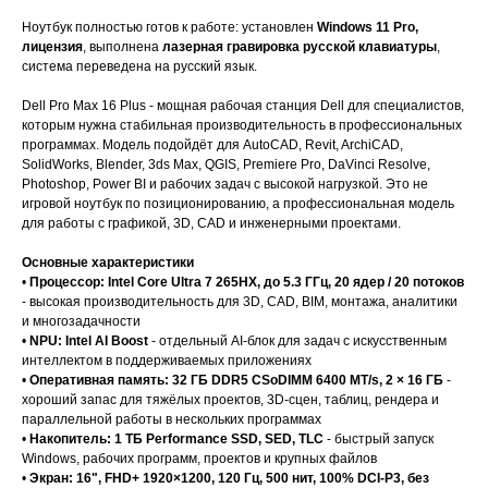
Ноутбук полностью готов к работе: установлен
Windows 11 Pro,
лицензия
, выполнена
лазерная гравировка русской клавиатуры
,
система переведена на русский язык.
Dell Pro Max 16 Plus - мощная рабочая станция Dell для специалистов,
которым нужна стабильная производительность в профессиональных
программах. Модель подойдёт для AutoCAD, Revit, ArchiCAD,
SolidWorks, Blender, 3ds Max, QGIS, Premiere Pro, DaVinci Resolve,
Photoshop, Power BI и рабочих задач с высокой нагрузкой. Это не
игровой ноутбук по позиционированию, а профессиональная модель
для работы с графикой, 3D, CAD и инженерными проектами.
Основные характеристики
•
Процессор: Intel Core Ultra 7 265HX, до 5.3 ГГц, 20 ядер / 20 потоков
- высокая производительность для 3D, CAD, BIM, монтажа, аналитики
и многозадачности
•
NPU: Intel AI Boost
- отдельный AI-блок для задач с искусственным
интеллектом в поддерживаемых приложениях
•
Оперативная память: 32 ГБ DDR5 CSoDIMM 6400 MT/s, 2 × 16 ГБ
-
хороший запас для тяжёлых проектов, 3D-сцен, таблиц, рендера и
параллельной работы в нескольких программах
•
Накопитель: 1 ТБ Performance SSD, SED, TLC
- быстрый запуск
Windows, рабочих программ, проектов и крупных файлов
•
Экран: 16", FHD+ 1920×1200, 120 Гц, 500 нит, 100% DCI-P3, без