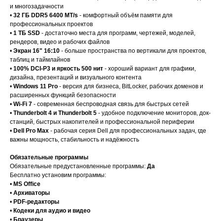
и многозадачности
•
32 ГБ DDR5 6400 MT/s
- комфортный объём памяти для
профессиональных проектов
•
1 ТБ SSD
- достаточно места для программ, чертежей, моделей,
рендеров, видео и рабочих файлов
•
Экран 16" 16:10
- больше пространства по вертикали для проектов,
таблиц и таймлайнов
•
100% DCI-P3 и яркость 500 нит
- хороший вариант для графики,
дизайна, презентаций и визуального контента
•
Windows 11 Pro
- версия для бизнеса, BitLocker, рабочих доменов и
расширенных функций безопасности
•
Wi-Fi 7
- современная беспроводная связь для быстрых сетей
•
Thunderbolt 4 и Thunderbolt 5
- удобное подключение мониторов, док-
станций, быстрых накопителей и профессиональной периферии
•
Dell Pro Max
- рабочая серия Dell для профессиональных задач, где
важны мощность, стабильность и надёжность
Обязательные программы
Обязательные предустановленные программы:
Да
Бесплатно установим программы:
•
MS Office
•
Архиваторы
•
PDF-редакторы
•
Кодеки для аудио и видео
•
Браузеры