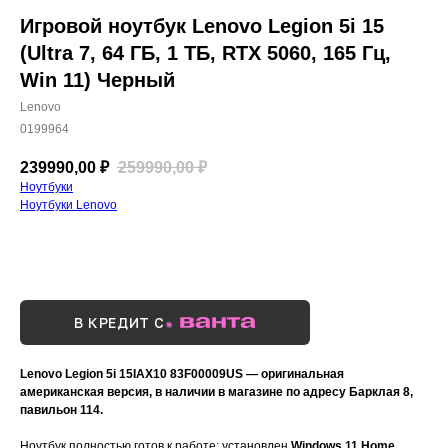
Игровой ноутбук Lenovo Legion 5i 15
(Ultra 7, 64 ГБ, 1 ТБ, RTX 5060, 165 Гц,
Win 11) Черный
Lenovo
0199964
239990,00
₽
259990,00
₽
Ноутбуки
Ноутбуки Lenovo
Купить сейчас
В КРЕДИТ С
Lenovo Legion 5i 15IAX10 83F00009US — оригинальная
американская версия, в наличии в магазине по адресу Барклая 8,
павильон 114.
Ноутбук полностью готов к работе: установлен
Windows 11 Home,