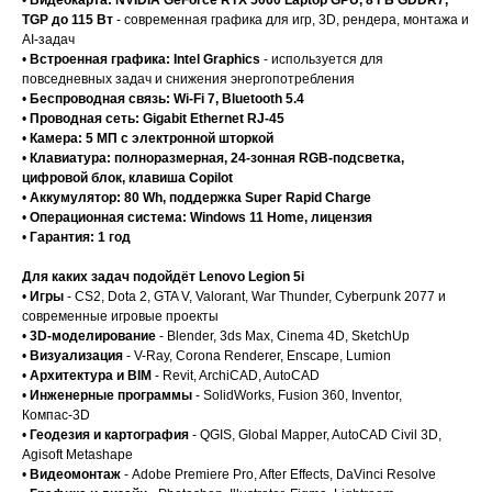
•
Видеокарта: NVIDIA GeForce RTX 5060 Laptop GPU, 8 ГБ GDDR7,
TGP до 115 Вт
- современная графика для игр, 3D, рендера, монтажа и
AI-задач
•
Встроенная графика: Intel Graphics
- используется для
повседневных задач и снижения энергопотребления
•
Беспроводная связь: Wi-Fi 7, Bluetooth 5.4
•
Проводная сеть: Gigabit Ethernet RJ-45
•
Камера: 5 МП с электронной шторкой
•
Клавиатура: полноразмерная, 24-зонная RGB-подсветка,
цифровой блок, клавиша Copilot
•
Аккумулятор: 80 Wh, поддержка Super Rapid Charge
•
Операционная система: Windows 11 Home, лицензия
•
Гарантия: 1 год
Для каких задач подойдёт Lenovo Legion 5i
•
Игры
- CS2, Dota 2, GTA V, Valorant, War Thunder, Cyberpunk 2077 и
современные игровые проекты
•
3D-моделирование
- Blender, 3ds Max, Cinema 4D, SketchUp
•
Визуализация
- V-Ray, Corona Renderer, Enscape, Lumion
•
Архитектура и BIM
- Revit, ArchiCAD, AutoCAD
•
Инженерные программы
- SolidWorks, Fusion 360, Inventor,
Компас-3D
•
Геодезия и картография
- QGIS, Global Mapper, AutoCAD Civil 3D,
Agisoft Metashape
•
Видеомонтаж
- Adobe Premiere Pro, After Effects, DaVinci Resolve