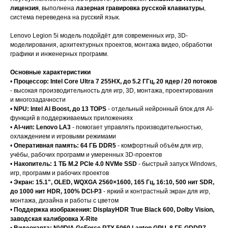
лицензия
, выполнена
лазерная гравировка русской клавиатуры
,
система переведена на русский язык.
Lenovo Legion 5i модель подойдёт для современных игр, 3D-
моделирования, архитектурных проектов, монтажа видео, обработки
графики и инженерных программ.
Основные характеристики
•
Процессор: Intel Core Ultra 7 255HX, до 5.2 ГГц, 20 ядер / 20 потоков
- высокая производительность для игр, 3D, монтажа, проектирования
и многозадачности
•
NPU: Intel AI Boost, до 13 TOPS
- отдельный нейронный блок для AI-
функций в поддерживаемых приложениях
•
AI-чип: Lenovo LA3
- помогает управлять производительностью,
охлаждением и игровыми режимами
•
Оперативная память: 64 ГБ DDR5
- комфортный объём для игр,
учёбы, рабочих программ и умеренных 3D-проектов
•
Накопитель: 1 ТБ M.2 PCIe 4.0 NVMe SSD
- быстрый запуск Windows,
игр, программ и рабочих проектов
•
Экран: 15.1", OLED, WQXGA 2560×1600, 165 Гц, 16:10, 500 нит SDR,
до 1000 нит HDR, 100% DCI-P3
- яркий и контрастный экран для игр,
монтажа, дизайна и работы с цветом
•
Поддержка изображения: DisplayHDR True Black 600, Dolby Vision,
заводская калибровка X-Rite