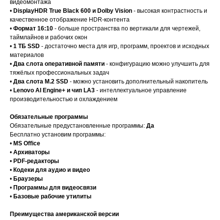
видеомонтажа
•
DisplayHDR True Black 600 и Dolby Vision
- высокая контрастность и
качественное отображение HDR-контента
•
Формат 16:10
- больше пространства по вертикали для чертежей,
таймлайнов и рабочих окон
•
1 ТБ SSD
- достаточно места для игр, программ, проектов и исходных
материалов
•
Два слота оперативной памяти
- конфигурацию можно улучшить для
тяжёлых профессиональных задач
•
Два слота M.2 SSD
- можно установить дополнительный накопитель
•
Lenovo AI Engine+ и чип LA3
- интеллектуальное управление
производительностью и охлаждением
Обязательные программы
Обязательные предустановленные программы:
Да
Бесплатно установим программы:
•
MS Office
•
Архиваторы
•
PDF-редакторы
•
Кодеки для аудио и видео
•
Браузеры
•
Программы для видеосвязи
•
Базовые рабочие утилиты
Преимущества американской версии