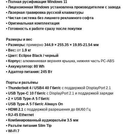
•
Полная русификация Windows 11
•
Лицензионная Windows установлена производителем с завода
•
Лазерная гравировка русской клавиатуры
•
Чистая система без лишнего рекламного софта
•
Оригинальная комплектация
•
Готовность к работе сразу после покупки
Размеры и вес
•
Размеры:
примерно
344.9 × 255.35 × 19.95-21.54 мм
•
Вес:
от
1.9 кг
•
Цвет:
Eclipse Black / черный
•
Корпус:
алюминиевая верхняя крышка, нижняя часть PC-ABS
•
Аккумулятор:
80 Wh
•
Адаптер питания:
245 Вт
Порты и разъёмы
•
Thunderbolt 4 / USB4 40 Гбит/с
с поддержкой DisplayPort 2.1
•
USB Type-C 10 Гбит/с
с DisplayPort 2.1 и поддержкой зарядки
•
2 × USB Type-A 5 Гбит/с
•
USB Type-A 5 Гбит/с Always On
•
HDMI 2.1
с поддержкой разрешения до 8K/60 Гц
•
RJ-45 Ethernet
•
Комбинированный аудиоразъём 3.5 мм
•
Разъём питания Slim Tip
•
Wi-Fi 7