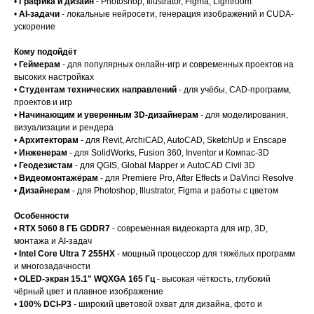
•
Графика и дизайн
- Photoshop, Illustrator, Figma, Lightroom
•
AI-задачи
- локальные нейросети, генерация изображений и CUDA-
ускорение
Кому подойдёт
•
Геймерам
- для популярных онлайн-игр и современных проектов на
высоких настройках
•
Студентам технических направлений
- для учёбы, CAD-программ,
проектов и игр
•
Начинающим и уверенным 3D-дизайнерам
- для моделирования,
визуализации и рендера
•
Архитекторам
- для Revit, ArchiCAD, AutoCAD, SketchUp и Enscape
•
Инженерам
- для SolidWorks, Fusion 360, Inventor и Компас-3D
•
Геодезистам
- для QGIS, Global Mapper и AutoCAD Civil 3D
•
Видеомонтажёрам
- для Premiere Pro, After Effects и DaVinci Resolve
•
Дизайнерам
- для Photoshop, Illustrator, Figma и работы с цветом
Особенности
•
RTX 5060 8 ГБ GDDR7
- современная видеокарта для игр, 3D,
монтажа и AI-задач
•
Intel Core Ultra 7 255HX
- мощный процессор для тяжёлых программ
и многозадачности
•
OLED-экран 15.1" WQXGA 165 Гц
- высокая чёткость, глубокий
чёрный цвет и плавное изображение
•
100% DCI-P3
- широкий цветовой охват для дизайна, фото и