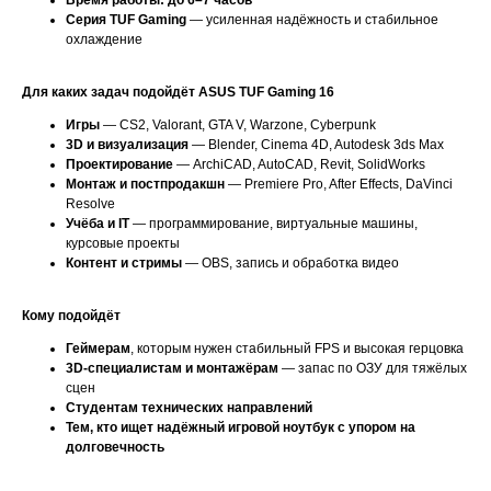
Время работы: до 6–7 часов
Серия TUF Gaming
— усиленная надёжность и стабильное
охлаждение
Для каких задач подойдёт ASUS TUF Gaming 16
Игры
— CS2, Valorant, GTA V, Warzone, Cyberpunk
3D и визуализация
— Blender, Cinema 4D, Autodesk 3ds Max
Проектирование
— ArchiCAD, AutoCAD, Revit, SolidWorks
Монтаж и постпродакшн
— Premiere Pro, After Effects, DaVinci
Resolve
Учёба и IT
— программирование, виртуальные машины,
курсовые проекты
Контент и стримы
— OBS, запись и обработка видео
Кому подойдёт
Геймерам
, которым нужен стабильный FPS и высокая герцовка
3D-специалистам и монтажёрам
— запас по ОЗУ для тяжёлых
сцен
Студентам технических направлений
Тем, кто ищет надёжный игровой ноутбук с упором на
долговечность