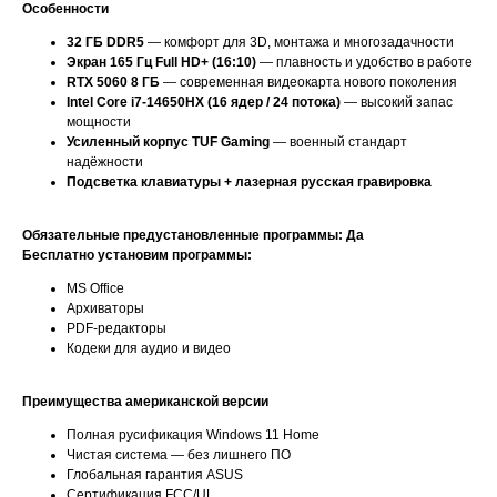
Особенности
32 ГБ DDR5
— комфорт для 3D, монтажа и многозадачности
Экран 165 Гц Full HD+ (16:10)
— плавность и удобство в работе
RTX 5060 8 ГБ
— современная видеокарта нового поколения
Intel Core i7-14650HX (16 ядер / 24 потока)
— высокий запас
мощности
Усиленный корпус TUF Gaming
— военный стандарт
надёжности
Подсветка клавиатуры + лазерная русская гравировка
Обязательные предустановленные программы: Да
Бесплатно установим программы:
MS Office
Архиваторы
PDF-редакторы
Кодеки для аудио и видео
Преимущества американской версии
Полная русификация Windows 11 Home
Чистая система — без лишнего ПО
Глобальная гарантия ASUS
Сертификация FCC/UL