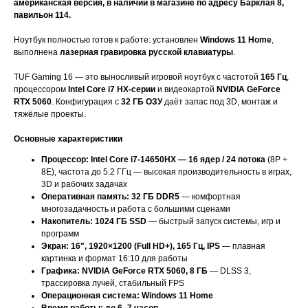
американская версия, в наличии в магазине по адресу Барклая 8,
павильон 114.
Ноутбук полностью готов к работе: установлен
Windows 11 Home
,
выполнена
лазерная гравировка русской клавиатуры
.
TUF Gaming 16 — это выносливый игровой ноутбук с частотой
165 Гц
,
процессором
Intel Core i7 HX-серии
и видеокартой
NVIDIA GeForce
RTX 5060
. Конфигурация с
32 ГБ ОЗУ
даёт запас под 3D, монтаж и
тяжёлые проекты.
Основные характеристики
Процессор: Intel Core i7-14650HX — 16 ядер / 24 потока
(8P +
8E), частота до 5.2 ГГц — высокая производительность в играх,
3D и рабочих задачах
Оперативная память: 32 ГБ DDR5
— комфортная
многозадачность и работа с большими сценами
Накопитель: 1024 ГБ SSD
— быстрый запуск системы, игр и
программ
Экран: 16", 1920×1200 (Full HD+), 165 Гц, IPS
— плавная
картинка и формат 16:10 для работы
Графика: NVIDIA GeForce RTX 5060, 8 ГБ
— DLSS 3,
трассировка лучей, стабильный FPS
Операционная система: Windows 11 Home