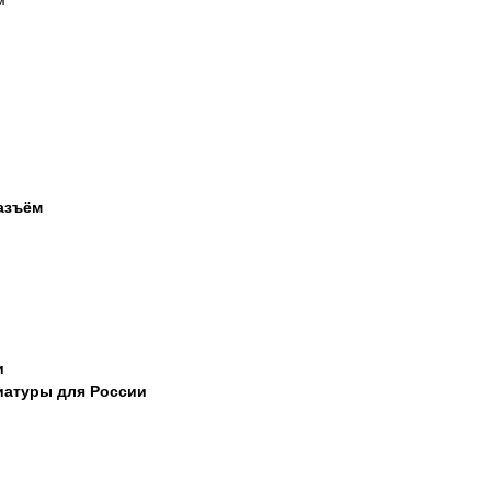
м
азъём
и
иатуры для России