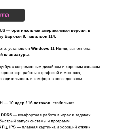
US — оригинальная американская версия, в
у Барклая 8, павильон 114.
боте: установлен
Windows 11 Home
, выполнена
ой клавиатуры
.
ноутбук с современным дизайном и хорошим запасом
ярных игр, работы с графикой и монтажа,
зводительность и комфорт в повседневном
0H
—
10 ядер / 16 потоков
, стабильная
Б DDR5
— комфортная работа в играх и задачах
ыстрый запуск системы и программ
 Гц, IPS
— плавная картинка и хороший отклик