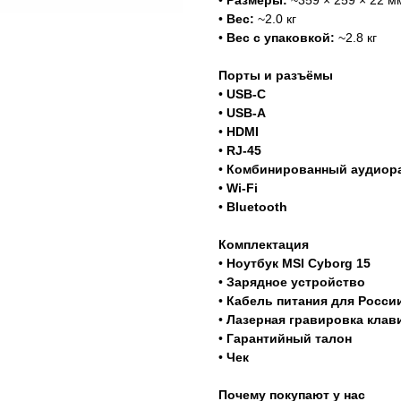
•
Размеры:
~359 × 259 × 22 м
•
Вес:
~2.0 кг
•
Вес с упаковкой:
~2.8 кг
Порты и разъёмы
•
USB-C
•
USB-A
•
HDMI
•
RJ-45
•
Комбинированный аудиор
•
Wi-Fi
•
Bluetooth
Комплектация
•
Ноутбук MSI Cyborg 15
•
Зарядное устройство
•
Кабель питания для Росси
•
Лазерная гравировка клав
•
Гарантийный талон
•
Чек
Почему покупают у нас