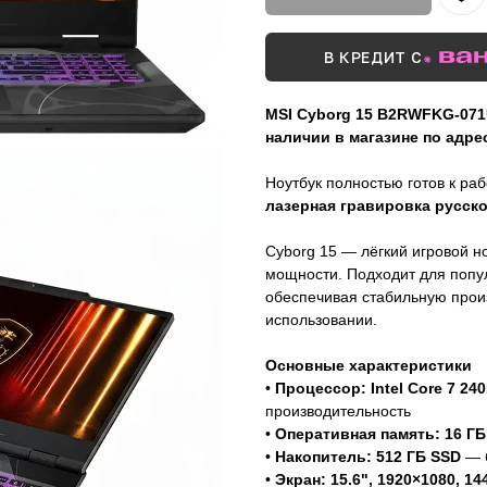
В КРЕДИТ С
MSI Cyborg 15 B2RWFKG-071
наличии в магазине по адрес
Ноутбук полностью готов к ра
лазерная гравировка русск
Cyborg 15 — лёгкий игровой 
мощности. Подходит для попул
обеспечивая стабильную прои
использовании.
Основные характеристики
•
Процессор: Intel Core 7 24
производительность
•
Оперативная память: 16 Г
•
Накопитель: 512 ГБ SSD
— б
•
Экран: 15.6", 1920×1080, 144