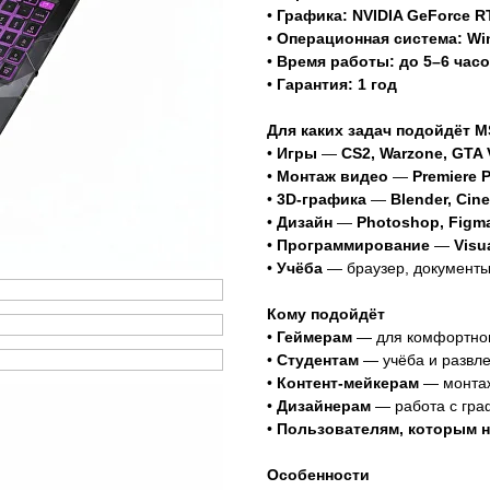
•
Графика: NVIDIA GeForce RT
•
Операционная система: Wi
•
Время работы: до 5–6 час
•
Гарантия: 1 год
Для каких задач подойдёт M
•
Игры
—
CS2, Warzone, GTA 
•
Монтаж видео
—
Premiere P
•
3D-графика
—
Blender, Cin
•
Дизайн
—
Photoshop, Figma,
•
Программирование
—
Visu
•
Учёба
— браузер, документы
Кому подойдёт
•
Геймерам
— для комфортног
•
Студентам
— учёба и развл
•
Контент-мейкерам
— монтаж
•
Дизайнерам
— работа с гра
•
Пользователям, которым н
Особенности