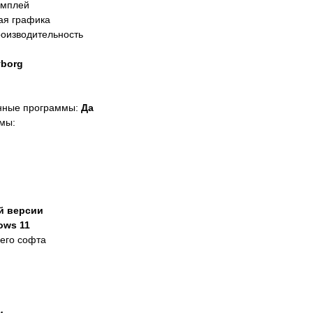
ймплей
я графика
оизводительность
yborg
нные программы:
Да
мы:
й версии
ows 11
его софта