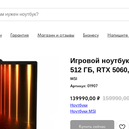
льтация: +7 (499) 130 46-44
Бесплатная доставка 
и
Гарантия
Магазин и отзывы
Бизнесу
Напишите
Игровой ноутбук M
512 ГБ, RTX 5060
MSI
Артикул:
01907
159990,0
139990,00
₽
Ноутбуки
Ноутбуки MSI
Купить сейчас