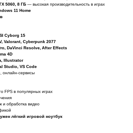
X 5060, 8 ГБ
— высокая производительность в играх
ndows 11 Home
ов
SI Cyborg 15
V, Valorant, Cyberpunk 2077
ro, DaVinci Resolve, After Effects
ema 4D
 Illustrator
al Studio, VS Code
, онлайн-сервисы
о FPS в популярных играх
ечения
 и обработка видео
фикой
ужен лёгкий игровой ноутбук