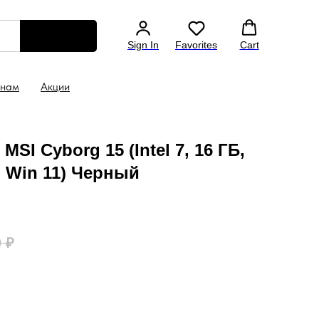
по всей России
Гарантия на все ноутбуки 1 год
С
Sign In
Favorites
Cart
 нам
Акции
SI Cyborg 15 (Intel 7, 16 ГБ,
, Win 11) Черный
0
₽