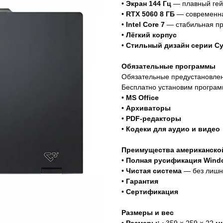
•
Экран 144 Гц
— плавный ге
•
RTX 5060 8 ГБ
— современна
•
Intel Core 7
— стабильная пр
•
Лёгкий корпус
•
Стильный дизайн серии C
Обязательные программы
Обязательные предустановле
Бесплатно установим програм
•
MS Office
•
Архиваторы
•
PDF-редакторы
•
Кодеки для аудио и видео
Преимущества американско
•
Полная русификация Wind
•
Чистая система
— без лишн
•
Гарантия
•
Сертификация
Размеры и вес