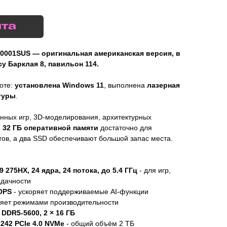
F0001SUS — оригинальная американская версия, в
у Барклая 8, павильон 114.
боте:
установлена Windows 11
, выполнена
лазерная
туры
.
нных игр, 3D-моделирования, архитектурных
.
32 ГБ оперативной памяти
достаточно для
ов, а два SSD обеспечивают большой запас места.
9 275HX, 24 ядра, 24 потока, до 5.4 ГГц
- для игр,
адачности
TOPS
- ускоряет поддерживаемые AI-функции
ляет режимами производительности
DDR5-5600, 2 × 16 ГБ
242 PCIe 4.0 NVMe
- общий объём 2 ТБ