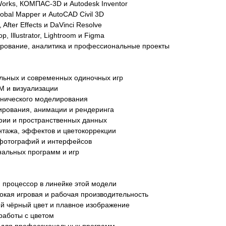
Works, КОМПАС-3D и Autodesk Inventor
obal Mapper и AutoCAD Civil 3D
 After Effects и DaVinci Resolve
p, Illustrator, Lightroom и Figma
рование, аналитика и профессиональные проекты
льных и современных одиночных игр
M и визуализации
хнического моделирования
ирования, анимации и рендеринга
фии и пространственных данных
нтажа, эффектов и цветокоррекции
 фотографий и интерфейсов
альных программ и игр
 процессор в линейке этой модели
окая игровая и рабочая производительность
ий чёрный цвет и плавное изображение
работы с цветом