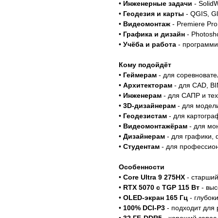
•
Инженерные задачи
- Solid
•
Геодезия и карты
- QGIS, Gl
•
Видеомонтаж
- Premiere Pro,
•
Графика и дизайн
- Photosho
•
Учёба и работа
- программи
Кому подойдёт
•
Геймерам
- для соревновате
•
Архитекторам
- для CAD, BI
•
Инженерам
- для САПР и те
•
3D-дизайнерам
- для модел
•
Геодезистам
- для картогра
•
Видеомонтажёрам
- для мо
•
Дизайнерам
- для графики,
•
Студентам
- для профессион
Особенности
•
Core Ultra 9 275HX
- старший
•
RTX 5070 с TGP 115 Вт
- выс
•
OLED-экран 165 Гц
- глубок
•
100% DCI-P3
- подходит для 