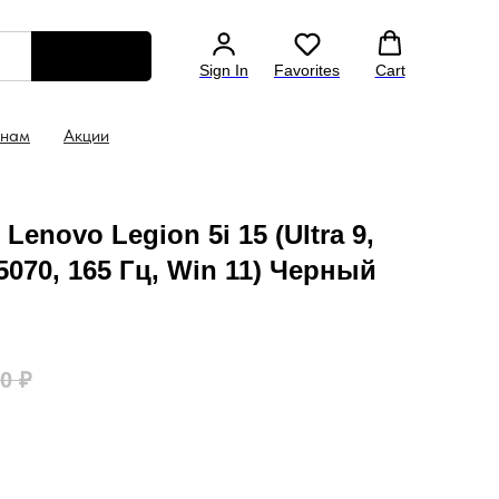
есплатная доставка по всей России
Гарантия на вс
Sign In
Favorites
Cart
 нам
Акции
enovo Legion 5i 15 (Ultra 9,
 5070, 165 Гц, Win 11) Черный
00
₽