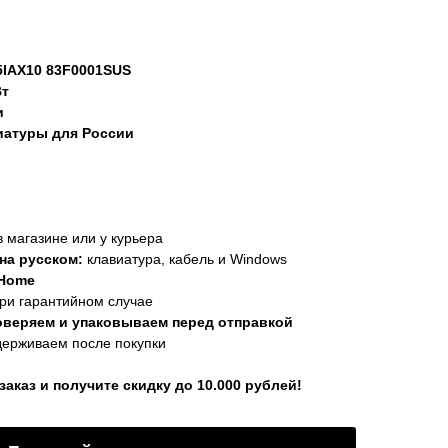
5IAX10 83F0001SUS
Вт
и
иатуры для России
в магазине или у курьера
на русском:
клавиатура, кабель и Windows
 Home
ри гарантийном случае
оверяем и упаковываем перед отправкой
держиваем после покупки
каз и получите скидку до 10.000 рублей!