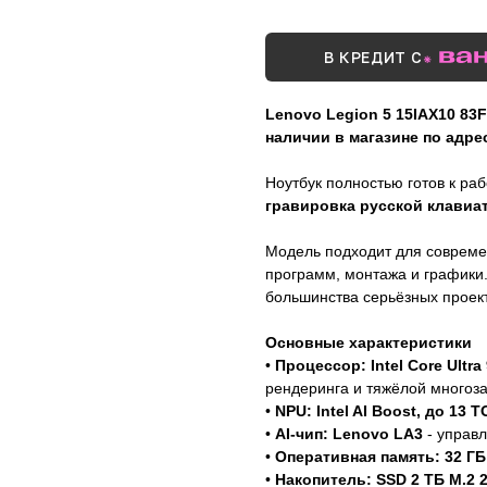
В КРЕДИТ С
Lenovo Legion 5 15IAX10 83
наличии в магазине по адрес
Ноутбук полностью готов к ра
гравировка русской клавиа
Модель подходит для совреме
программ, монтажа и графики
большинства серьёзных проект
Основные характеристики
•
Процессор: Intel Core Ultra 
рендеринга и тяжёлой многоз
•
NPU: Intel AI Boost, до 13 
•
AI-чип: Lenovo LA3
- управ
•
Оперативная память: 32 ГБ 
•
Накопитель: SSD 2 ТБ M.2 2