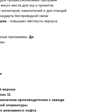
 для профессиональных программ
 много места для игр и проектов
 мониторов, накопителей и док-станций
тандарта беспроводной связи
ышка
- повышает жёсткость корпуса
нные программы:
Да
мы:
и
й версии
ows 11
ановлена производителем с завода
кой клавиатуры
го рекламного софта