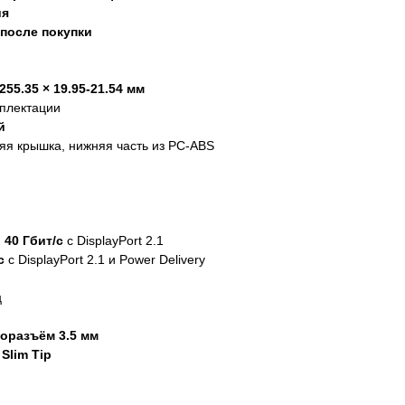
ия
 после покупки
 255.35 × 19.95-21.54 мм
мплектации
й
я крышка, нижняя часть из PC-ABS
о 40 Гбит/с
с DisplayPort 2.1
с
с DisplayPort 2.1 и Power Delivery
ц
оразъём 3.5 мм
Slim Tip