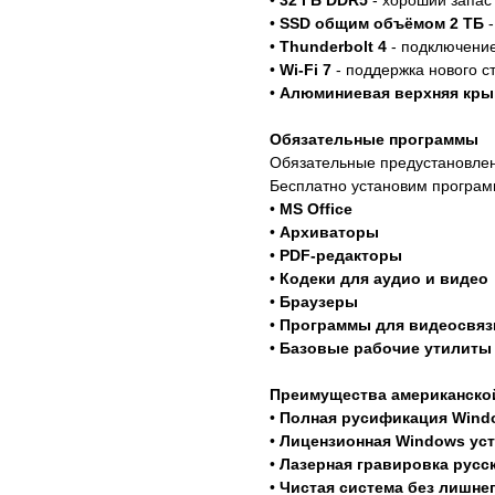
•
32 ГБ DDR5
- хороший запас
•
SSD общим объёмом 2 ТБ
-
•
Thunderbolt 4
- подключение
•
Wi-Fi 7
- поддержка нового с
•
Алюминиевая верхняя кр
Обязательные программы
Обязательные предустановле
Бесплатно установим програм
•
MS Office
•
Архиваторы
•
PDF-редакторы
•
Кодеки для аудио и видео
•
Браузеры
•
Программы для видеосвяз
•
Базовые рабочие утилиты
Преимущества американско
•
Полная русификация Wind
•
Лицензионная Windows уст
•
Лазерная гравировка русс
•
Чистая система без лишне