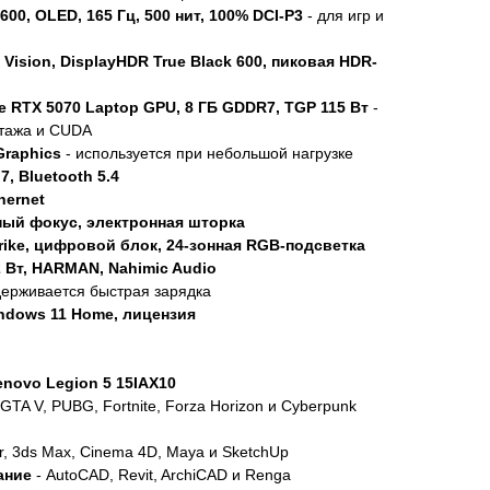
600, OLED, 165 Гц, 500 нит, 100% DCI-P3
- для игр и
Vision, DisplayHDR True Black 600, пиковая HDR-
e RTX 5070 Laptop GPU, 8 ГБ GDDR7, TGP 115 Вт
-
нтажа и CUDA
Graphics
- используется при небольшой нагрузке
7, Bluetooth 5.4
hernet
ный фокус, электронная шторка
rike, цифровой блок, 24-зонная RGB-подсветка
2 Вт, HARMAN, Nahimic Audio
держивается быстрая зарядка
ndows 11 Home, лицензия
enovo Legion 5 15IAX10
, GTA V, PUBG, Fortnite, Forza Horizon и Cyberpunk
r, 3ds Max, Cinema 4D, Maya и SketchUp
ание
- AutoCAD, Revit, ArchiCAD и Renga