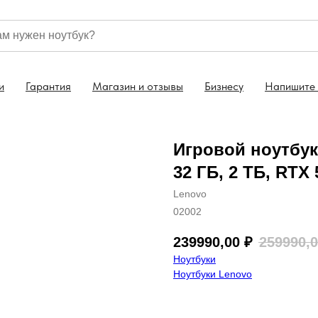
 в корзине
Консультация: +7 (499) 130 46-44
Б
и
Гарантия
Магазин и отзывы
Бизнесу
Напишите
Игровой ноутбук L
32 ГБ, 2 ТБ, RTX
Lenovo
02002
239990,00
₽
259990,
Ноутбуки
Ноутбуки Lenovo
Купить сейчас