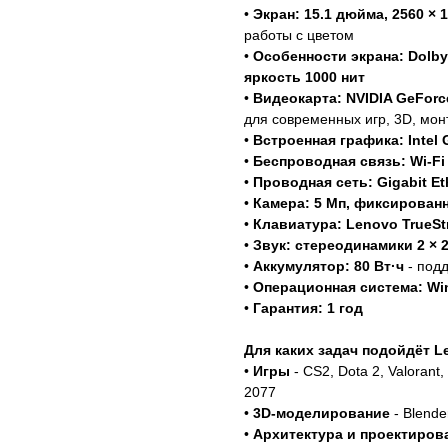
•
Экран: 15.1 дюйма, 2560 × 1
работы с цветом
•
Особенности экрана: Dolby 
яркость 1000 нит
•
Видеокарта: NVIDIA GeForc
для современных игр, 3D, мо
•
Встроенная графика: Intel 
•
Беспроводная связь: Wi-Fi 
•
Проводная сеть: Gigabit Et
•
Камера: 5 Мп, фиксирован
•
Клавиатура: Lenovo TrueSt
•
Звук: стереодинамики 2 × 
•
Аккумулятор: 80 Вт·ч
- под
•
Операционная система: Wi
•
Гарантия: 1 год
Для каких задач подойдёт L
•
Игры
- CS2, Dota 2, Valorant
2077
•
3D-моделирование
- Blende
•
Архитектура и проектиров