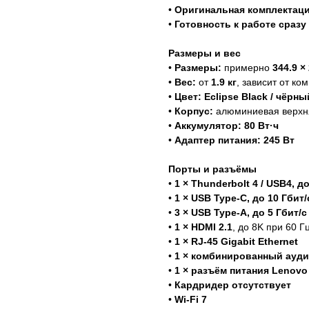
•
Оригинальная комплектац
•
Готовность к работе сразу
Размеры и вес
•
Размеры:
примерно
344.9 ×
•
Вес:
от
1.9 кг
, зависит от ко
•
Цвет:
Eclipse Black / чёрны
•
Корпус:
алюминиевая верхня
•
Аккумулятор:
80 Вт·ч
•
Адаптер питания:
245 Вт
Порты и разъёмы
•
1 × Thunderbolt 4 / USB4, д
•
1 × USB Type-C, до 10 Гбит/
•
3 × USB Type-A, до 5 Гбит/с
•
1 × HDMI 2.1
, до 8K при 60 Г
•
1 × RJ-45 Gigabit Ethernet
•
1 × комбинированный ауди
•
1 × разъём питания Lenovo 
•
Кардридер отсутствует
•
Wi-Fi 7