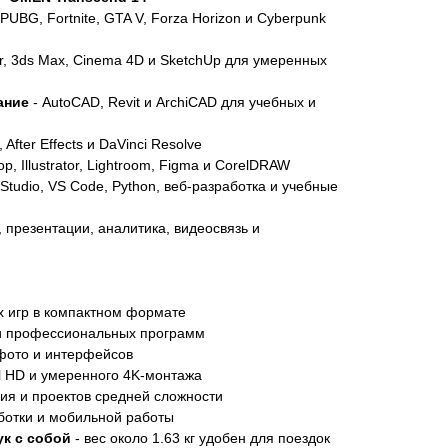
, PUBG, Fortnite, GTA V, Forza Horizon и Cyberpunk
r, 3ds Max, Cinema 4D и SketchUp для умеренных
ание
- AutoCAD, Revit и ArchiCAD для учебных и
 After Effects и DaVinci Resolve
p, Illustrator, Lightroom, Figma и CorelDRAW
 Studio, VS Code, Python, веб-разработка и учебные
 презентации, аналитика, видеосвязь и
х игр в компактном формате
 и профессиональных программ
 фото и интерфейсов
ll HD и умеренного 4K-монтажа
ия и проектов средней сложности
ботки и мобильной работы
ук с собой
- вес около 1.63 кг удобен для поездок