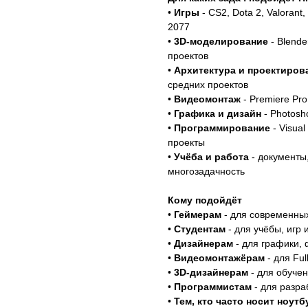
•
Игры
- CS2, Dota 2, Valorant
2077
•
3D-моделирование
- Blende
проектов
•
Архитектура и проектиров
средних проектов
•
Видеомонтаж
- Premiere Pro,
•
Графика и дизайн
- Photosho
•
Программирование
- Visual
проекты
•
Учёба и работа
- документы,
многозадачность
Кому подойдёт
•
Геймерам
- для современны
•
Студентам
- для учёбы, игр
•
Дизайнерам
- для графики,
•
Видеомонтажёрам
- для Fu
•
3D-дизайнерам
- для обучен
•
Программистам
- для разра
•
Тем, кто часто носит ноутб