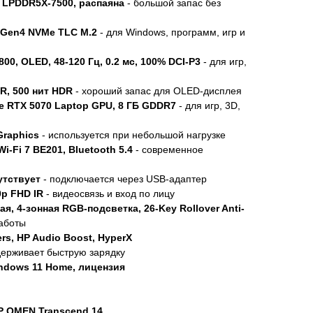
 LPDDR5X-7500, распаяна
- большой запас без
 Gen4 NVMe TLC M.2
- для Windows, программ, игр и
00, OLED, 48-120 Гц, 0.2 мс, 100% DCI-P3
- для игр,
R, 500 нит HDR
- хороший запас для OLED-дисплея
e RTX 5070 Laptop GPU, 8 ГБ GDDR7
- для игр, 3D,
Graphics
- используется при небольшой нагрузке
i-Fi 7 BE201, Bluetooth 5.4
- современное
утствует
- подключается через USB-адаптер
0p FHD IR
- видеосвязь и вход по лицу
, 4-зонная RGB-подсветка, 26-Key Rollover Anti-
работы
ers, HP Audio Boost, HyperX
держивает быструю зарядку
ndows 11 Home, лицензия
P OMEN Transcend 14