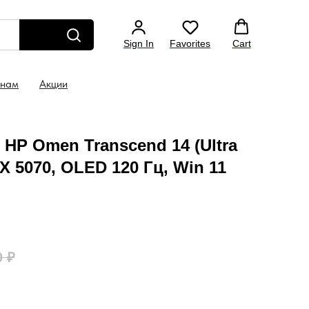
 46-44
Бесплатная доставка по всей России
Гар
Sign In
Favorites
Cart
 нам
Акции
HP Omen Transcend 14 (Ultra
TX 5070, OLED 120 Гц, Win 11
0
₽