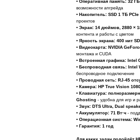
•
Оперативная память: 32 ГБ
возможности апгрейда
•
Накопитель: SSD 1 ТБ PCIe
проектов
•
Экран: 14 дюймов, 2880 × 18
контента и работы с цветом
•
Яркость экрана: 400 нит SD
•
Видеокарта: NVIDIA GeForc
монтажа и CUDA
•
Встроенная графика: Intel 
•
Беспроводная связь: Intel W
беспроводное подключение
•
Проводная сеть: RJ-45 отс
•
Камера: HP True Vision 108
•
Клавиатура: полноразмерная
Ghosting
- удобна для игр и 
•
Звук: DTS Ultra, Dual speak
•
Аккумулятор: 71 Вт·ч
- под
•
Операционная система: Wi
•
Гарантия: 1 год
Для каких задач подойдёт H