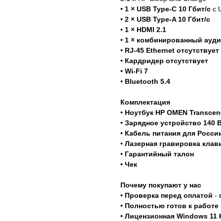
•
1 × USB Type-C 10 Гбит/с
с U
•
2 × USB Type-A 10 Гбит/с
•
1 × HDMI 2.1
•
1 × комбинированный ауди
•
RJ-45 Ethernet отсутствует
•
Кардридер отсутствует
•
Wi-Fi 7
•
Bluetooth 5.4
Комплектация
•
Ноутбук HP OMEN Transcend
•
Зарядное устройство 140 
•
Кабель питания для Росси
•
Лазерная гравировка клав
•
Гарантийный талон
•
Чек
Почему покупают у нас
•
Проверка перед оплатой
- 
•
Полностью готов к работе 
•
Лицензионная Windows 11