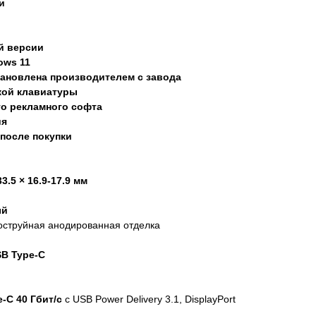
и
й версии
ows 11
ановлена производителем с завода
кой клавиатуры
го рекламного софта
ия
 после покупки
33.5 × 16.9-17.9 мм
ый
струйная анодированная отделка
SB Type-C
e-C 40 Гбит/с
с USB Power Delivery 3.1, DisplayPort