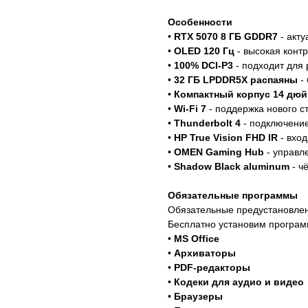
Особенности
•
RTX 5070 8 ГБ GDDR7
- акту
•
OLED 120 Гц
- высокая контр
•
100% DCI-P3
- подходит для 
•
32 ГБ LPDDR5X распаяны
- 
•
Компактный корпус 14 дю
•
Wi-Fi 7
- поддержка нового с
•
Thunderbolt 4
- подключение
•
HP True Vision FHD IR
- вход
•
OMEN Gaming Hub
- управл
•
Shadow Black aluminum
- ч
Обязательные программы
Обязательные предустановле
Бесплатно установим програм
•
MS Office
•
Архиваторы
•
PDF-редакторы
•
Кодеки для аудио и видео
•
Браузеры