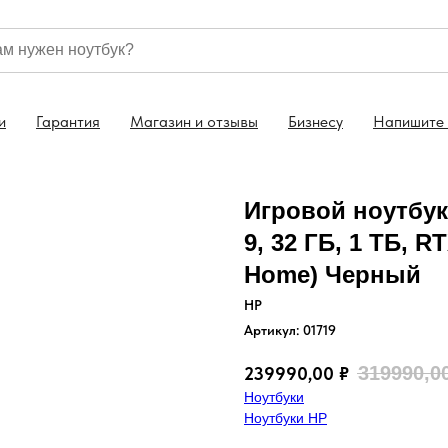
ноутбук уже в корзине
Консультация: +7 (499) 130
и
Гарантия
Магазин и отзывы
Бизнесу
Напишите
Игровой ноутбук 
9, 32 ГБ, 1 ТБ, R
Home) Черный
HP
Артикул:
01719
319990,0
239990,00
₽
Ноутбуки
Ноутбуки HP