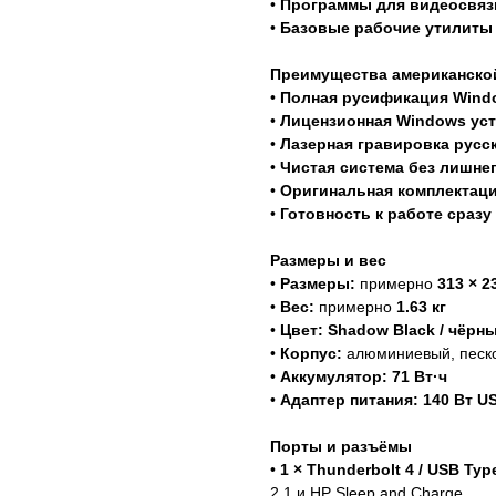
•
Программы для видеосвяз
•
Базовые рабочие утилиты
Преимущества американско
•
Полная русификация Wind
•
Лицензионная Windows уст
•
Лазерная гравировка русс
•
Чистая система без лишне
•
Оригинальная комплектац
•
Готовность к работе сразу
Размеры и вес
•
Размеры:
примерно
313 × 2
•
Вес:
примерно
1.63 кг
•
Цвет:
Shadow Black / чёрн
•
Корпус:
алюминиевый, песко
•
Аккумулятор:
71 Вт·ч
•
Адаптер питания:
140 Вт U
Порты и разъёмы
•
1 × Thunderbolt 4 / USB Typ
2.1 и HP Sleep and Charge