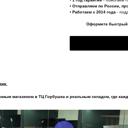
•
1 год гарантии
- помогаем п
•
Отправляем по России, пр
•
Работаем с 2014 года
- под
Оформите быстрый з
ик.
нным магазином в ТЦ Горбушка и реальным складом, где кажд