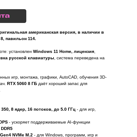
ригинальная американская версия, в наличии в
8, павильон 114.
боте: установлен
Windows 11 Home, лицензия
,
овка русской клавиатуры
, система переведена на
ных игр, монтажа, графики, AutoCAD, обучения 3D-
дач.
RTX 5060 8 ГБ
даёт хороший запас для
.
350, 8 ядер, 16 потоков, до 5.0 ГГц
- для игр,
TOPS
- ускоряет поддерживаемые AI-функции
Б DDR5
 Gen4 NVMe M.2
- для Windows, программ, игр и