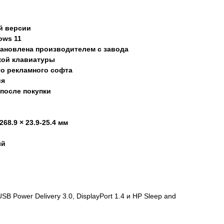
й версии
ows 11
ановлена производителем с завода
кой клавиатуры
го рекламного софта
ия
 после покупки
 268.9 × 23.9-25.4 мм
ый
SB Power Delivery 3.0, DisplayPort 1.4 и HP Sleep and