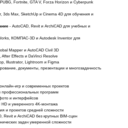
, PUBG, Fortnite, GTA V, Forza Horizon и Cyberpunk
r, 3ds Max, SketchUp и Cinema 4D для обучения и
ание
- AutoCAD, Revit и ArchiCAD для учебных и
Works, КОМПАС-3D и Autodesk Inventor для
obal Mapper и AutoCAD Civil 3D
 After Effects и DaVinci Resolve
p, Illustrator, Lightroom и Figma
рование, документы, презентации и многозадачность
онлайн-игр и современных проектов
 и профессиональных программ
 фото и интерфейсов
ll HD и умеренного 4K-монтажа
ия и проектов средней сложности
, Revit и ArchiCAD без крупных BIM-сцен
хнических задач умеренной сложности