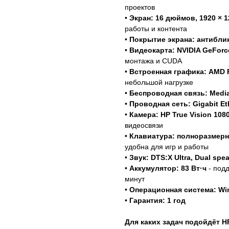
проектов
•
Экран: 16 дюймов, 1920 × 12
работы и контента
•
Покрытие экрана: антиблик
•
Видеокарта: NVIDIA GeForc
монтажа и CUDA
•
Встроенная графика: AMD 
небольшой нагрузке
•
Беспроводная связь: MediaT
•
Проводная сеть: Gigabit Et
•
Камера: HP True Vision 10
видеосвязи
•
Клавиатура: полноразмерн
удобна для игр и работы
•
Звук: DTS:X Ultra, Dual spe
•
Аккумулятор: 83 Вт·ч
- под
минут
•
Операционная система: Wi
•
Гарантия: 1 год
Для каких задач подойдёт 