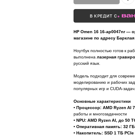
В КРЕДИТ С
HP Omen 16 16-ap0047nr — о
магазине по адресу Барклая 
Ноутбук полностью готов к ра
выполнена
лазерная гравир
русский язык.
Модель подходит для современ
моделированию и рабочих за
популярных игр и CUDA-задач
Основные характеристики
•
Процессор: AMD Ryzen AI 7 
работы и многозадачности
•
NPU: AMD Ryzen AI, до 50 
•
Оперативная память: 32 Г
•
Накопитель: SSD 1 ТБ PCIe