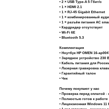
•
2 × USB Type-A 5 Гбит/с
•
1 × HDMI 2.1
•
1 × RJ-45 Gigabit Ethernet
•
1 × комбинированный ауди
•
1 × разъём питания AC smar
•
Кардридер отсутствует
•
Wi-Fi 6E
•
Bluetooth 5.3
Комплектация
•
Ноутбук HP OMEN 16-ap004
•
Зарядное устройство 230 
•
Кабель питания для Росси
•
Лазерная гравировка клав
•
Гарантийный талон
•
Чек
Почему покупают у нас
•
Проверка перед оплатой
- 
•
Полностью готов к работе 
•
Лицензионная Windows 11