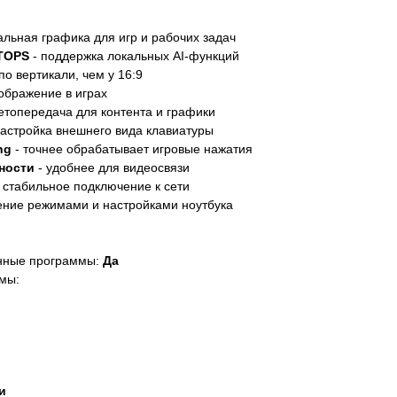
альная графика для игр и рабочих задач
 TOPS
- поддержка локальных AI-функций
о вертикали, чем у 16:9
ображение в играх
етопередача для контента и графики
настройка внешнего вида клавиатуры
ng
- точнее обрабатывает игровые нажатия
ности
- удобнее для видеосвязи
 стабильное подключение к сети
ение режимами и настройками ноутбука
нные программы:
Да
мы:
и