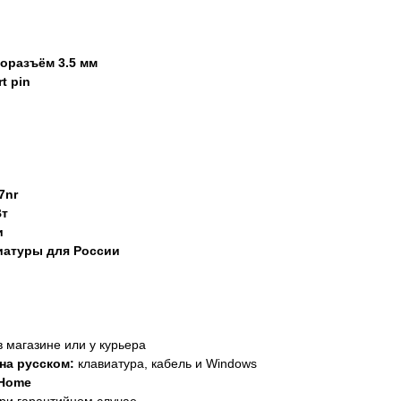
оразъём 3.5 мм
t pin
7nr
Вт
и
иатуры для России
в магазине или у курьера
на русском:
клавиатура, кабель и Windows
 Home