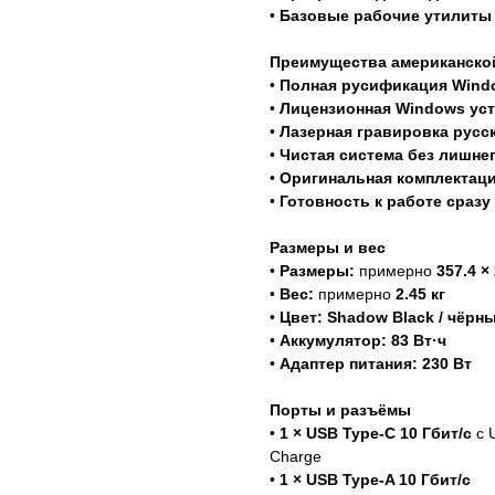
•
Базовые рабочие утилиты
Преимущества американско
•
Полная русификация Wind
•
Лицензионная Windows уст
•
Лазерная гравировка русс
•
Чистая система без лишне
•
Оригинальная комплектац
•
Готовность к работе сразу
Размеры и вес
•
Размеры:
примерно
357.4 ×
•
Вес:
примерно
2.45 кг
•
Цвет:
Shadow Black / чёрн
•
Аккумулятор:
83 Вт·ч
•
Адаптер питания:
230 Вт
Порты и разъёмы
•
1 × USB Type-C 10 Гбит/с
с U
Charge
•
1 × USB Type-A 10 Гбит/с