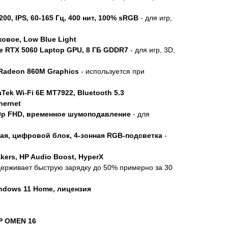
00, IPS, 60-165 Гц, 400 нит, 100% sRGB
- для игр,
овое, Low Blue Light
e RTX 5060 Laptop GPU, 8 ГБ GDDR7
- для игр, 3D,
Radeon 860M Graphics
- используется при
ek Wi-Fi 6E MT7922, Bluetooth 5.3
hernet
80p FHD, временное шумоподавление
- для
ая, цифровой блок, 4-зонная RGB-подсветка
-
akers, HP Audio Boost, HyperX
держивает быструю зарядку до 50% примерно за 30
ndows 11 Home, лицензия
HP OMEN 16