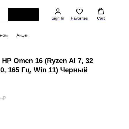
ссии
Гарантия на все ноутбуки 1 год
Скидка 5% н
Sign In
Favorites
Cart
 нам
Акции
HP Omen 16 (Ryzen AI 7, 32
60, 165 Гц, Win 11) Черный
0
₽