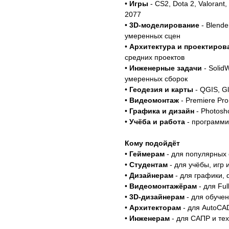
•
Игры
- CS2, Dota 2, Valorant
2077
•
3D-моделирование
- Blende
умеренных сцен
•
Архитектура и проектиров
средних проектов
•
Инженерные задачи
- Solid
умеренных сборок
•
Геодезия и карты
- QGIS, Gl
•
Видеомонтаж
- Premiere Pro,
•
Графика и дизайн
- Photosho
•
Учёба и работа
- программи
Кому подойдёт
•
Геймерам
- для популярных 
•
Студентам
- для учёбы, игр
•
Дизайнерам
- для графики,
•
Видеомонтажёрам
- для Fu
•
3D-дизайнерам
- для обучен
•
Архитекторам
- для AutoCAD
•
Инженерам
- для САПР и те