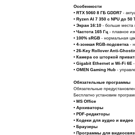
Особенности
•
RTX 5060 8 ГБ GDDR7
- акту
•
Ryzen AI 7 350 с NPU до 50
•
Экран 16:10
- больше места п
•
Частота 165 Гц
- плавное из
•
100% sRGB
- нормальная цв
•
4-зонная RGB-подсветка
- 
•
26-Key Rollover Anti-Ghosti
•
Камера со шторкой приват
•
Gigabit Ethernet и Wi-Fi 6E
-
•
OMEN Gaming Hub
- управл
Обязательные программы
Обязательные предустановле
Бесплатно установим програм
•
MS Office
•
Архиваторы
•
PDF-редакторы
•
Кодеки для аудио и видео
•
Браузеры
•
Программы для видеосвяз