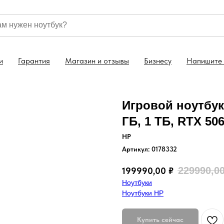
7 (499) 130 46-44
Бесплатная доставка по всей Ро
и
Гарантия
Магазин и отзывы
Бизнесу
Напишите
Игровой ноутбук 
ГБ, 1 ТБ, RTX 50
HP
Артикул:
0178332
229990,0
199990,00
₽
Ноутбуки
Ноутбуки HP
Купить сейчас