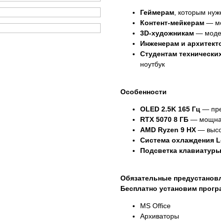
Геймерам
, которым нуж
Контент-мейкерам
— мо
3D-художникам
— моде
Инженерам и архитект
Студентам технически
ноутбук
Особенности
OLED 2.5K 165 Гц
— пре
RTX 5070 8 ГБ
— мощная
AMD Ryzen 9 HX
— высо
Система охлаждения L
Подсветка клавиатуры
Обязательные предустанов
Бесплатно установим прог
MS Office
Архиваторы