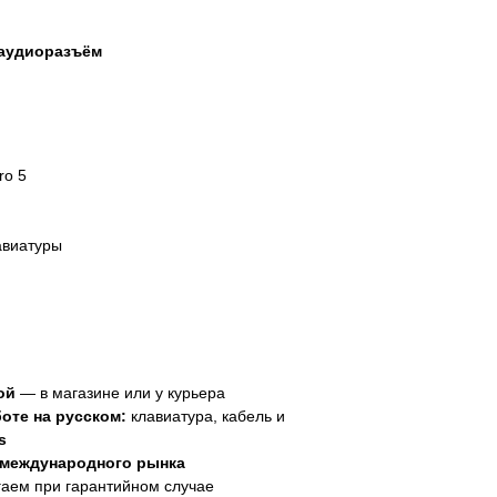
 аудиоразъём
ro 5
авиатуры
ой
— в магазине или у курьера
оте на русском:
клавиатура, кабель и
s
 международного рынка
аем при гарантийном случае