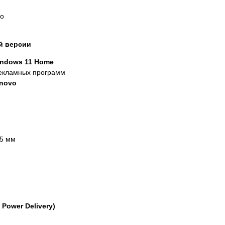
ео
й версии
ndows 11 Home
рекламных программ
novo
25 мм
/ Power Delivery)