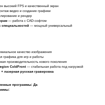
ен высокий FPS и качественный экран
нтаж видео и создание графики
лирование и рендер
орам
— работа с CAD-софтом
х специальностей
— мощный универсальный
миальное качество изображения
 графика для игр и работы
кая производительность нового поколения
egion ColdFront
— стабильная работа под нагрузкой
 + лазерная русская гравировка
ленные программы: Да
раммы: