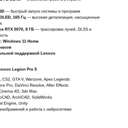
SD
— быстрый запуск системы и программ
 OLED, 165 Гц
— высокая детализация, насыщенные
а
e RTX 5070, 8 ГБ
— трассировка лучей, DLSS и
ость
: Windows 11 Home
 часов
бальной поддержкой Lenovo
enovo Legion Pro 5
 CS2, GTA V, Warzone, Apex Legends
e Pro, DaVinci Resolve, After Effects
Cinema 4D, 3ds Max
CAD, ArchiCAD, SolidWorks
l Engine, Unity
изображений и работа с нейросетями