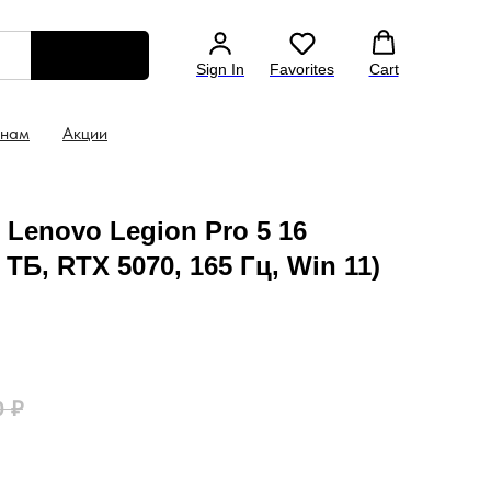
утбук уже в корзине
Консультация: +7 (499) 130 
Sign In
Favorites
Cart
 нам
Акции
Lenovo Legion Pro 5 16
1 ТБ, RTX 5070, 165 Гц, Win 11)
0
₽