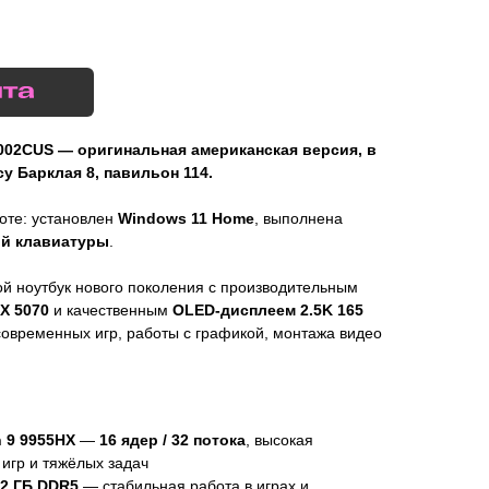
2002CUS — оригинальная американская версия, в
у Барклая 8, павильон 114.
боте: установлен
Windows 11 Home
, выполнена
ой клавиатуры
.
ой ноутбук нового поколения с производительным
X 5070
и качественным
OLED-дисплеем 2.5K 165
современных игр, работы с графикой, монтажа видео
 9 9955HX
—
16 ядер / 32 потока
, высокая
 игр и тяжёлых задач
32 ГБ DDR5
— стабильная работа в играх и