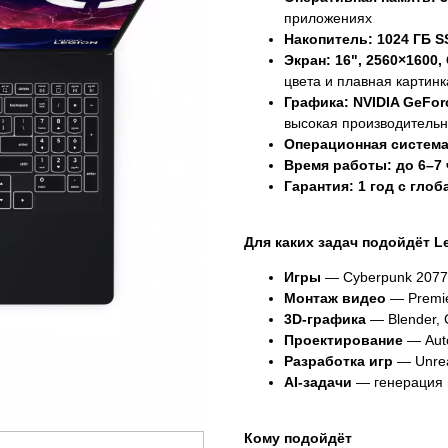
приложениях
Накопитель: 1024 ГБ S
Экран: 16", 2560×1600,
цвета и плавная картинк
Графика: NVIDIA GeForc
высокая производительн
Операционная система
Время работы: до 6–7
Гарантия: 1 год с гло
Для каких задач подойдёт L
Игры
— Cyberpunk 2077,
Монтаж видео
— Premier
3D-графика
— Blender, 
Проектирование
— Auto
Разработка игр
— Unrea
AI-задачи
— генерация 
Кому подойдёт