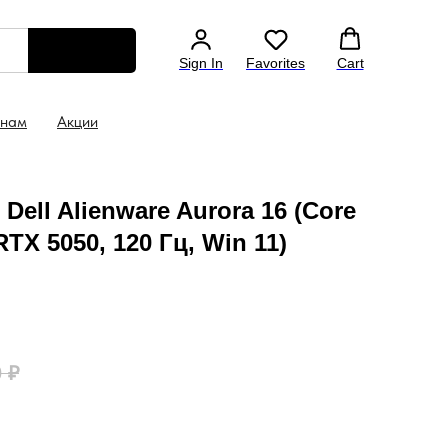
тбук уже в корзине
Консультация: +7 (499) 130 4
Sign In
Favorites
Cart
 нам
Акции
Dell Alienware Aurora 16 (Core
 RTX 5050, 120 Гц, Win 11)
0
₽