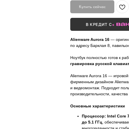
Купить сейчас
В КРЕДИТ С
Alienware Aurora 16
— оригина
по адресу Барклая 8, павильон
Ноутбук полностью готов к ра
гравировка русской клавиа
Alienware Aurora 16 — игровой
фирменным дизайном Alienwar
и видеомонтаж. Подходит пол
производительности, качества
Основные характеристики
Процессор:
Intel Core 
до 5.1 ГГц
, обеспечивае
многозадачности и стаб