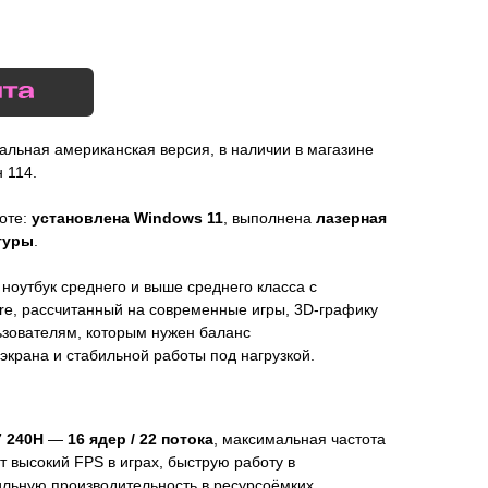
льная американская версия, в наличии в магазине
 114.
боте:
установлена Windows 11
, выполнена
лазерная
туры
.
 ноутбук среднего и выше среднего класса с
e, рассчитанный на современные игры, 3D-графику
ьзователям, которым нужен баланс
 экрана и стабильной работы под нагрузкой.
7 240H
—
16 ядер / 22 потока
, максимальная частота
т высокий FPS в играх, быструю работу в
ильную производительность в ресурсоёмких