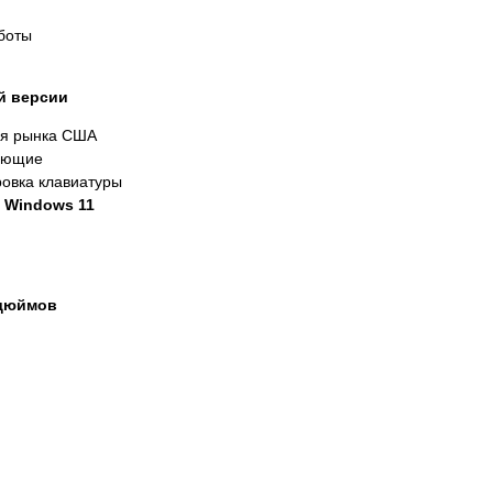
боты
й версии
ля рынка США
ующие
ровка клавиатуры
с
Windows 11
 дюймов