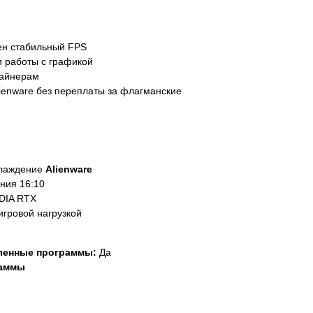
ен стабильный FPS
и работы с графикой
зайнерам
lienware без переплаты за флагманские
хлаждение
Alienware
ния 16:10
DIA RTX
игровой нагрузкой
ленные программы:
Да
раммы