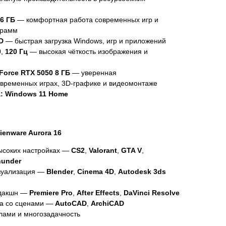
6 ГБ
— комфортная работа современных игр и
грамм
D
— быстрая загрузка Windows, игр и приложений
0
,
120 Гц
— высокая чёткость изображения и
Force RTX 5050 8 ГБ
— уверенная
овременных играх, 3D-графике и видеомонтаже
:
Windows 11 Home
ienware Aurora 16
ысоких настройках —
CS2
,
Valorant
,
GTA V
,
hunder
зуализация —
Blender
,
Cinema 4D
,
Autodesk 3ds
одакшн —
Premiere Pro
,
After Effects
,
DaVinci Resolve
та со сценами —
AutoCAD
,
ArchiCAD
лами и многозадачность