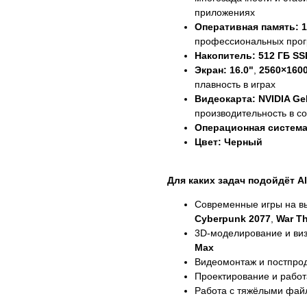
приложениях
Оперативная память:
1
профессиональных про
Накопитель:
512 ГБ SS
Экран:
16.0"
,
2560×160
плавность в играх
Видеокарта:
NVIDIA Ge
производительность в с
Операционная система
Цвет:
Черный
Для каких задач подойдёт Al
Современные игры на в
Cyberpunk 2077
,
War T
3D-моделирование и ви
Max
Видеомонтаж и постпр
Проектирование и рабо
Работа с тяжёлыми фай