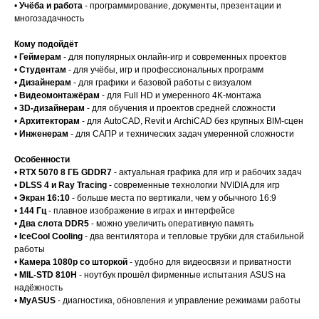
•
Учёба и работа
- программирование, документы, презентации и
многозадачность
Кому подойдёт
•
Геймерам
- для популярных онлайн-игр и современных проектов
•
Студентам
- для учёбы, игр и профессиональных программ
•
Дизайнерам
- для графики и базовой работы с визуалом
•
Видеомонтажёрам
- для Full HD и умеренного 4K-монтажа
•
3D-дизайнерам
- для обучения и проектов средней сложности
•
Архитекторам
- для AutoCAD, Revit и ArchiCAD без крупных BIM-сцен
•
Инженерам
- для САПР и технических задач умеренной сложности
Особенности
•
RTX 5070 8 ГБ GDDR7
- актуальная графика для игр и рабочих задач
•
DLSS 4 и Ray Tracing
- современные технологии NVIDIA для игр
•
Экран 16:10
- больше места по вертикали, чем у обычного 16:9
•
144 Гц
- плавное изображение в играх и интерфейсе
•
Два слота DDR5
- можно увеличить оперативную память
•
IceCool Cooling
- два вентилятора и тепловые трубки для стабильной
работы
•
Камера 1080p со шторкой
- удобно для видеосвязи и приватности
•
MIL-STD 810H
- ноутбук прошёл фирменные испытания ASUS на
надёжность
•
MyASUS
- диагностика, обновления и управление режимами работы