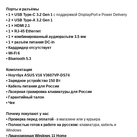
Порты и разъёмы
•
1 × USB Type-C 3.2 Gen 1
с поддержкой DisplayPort и Power Delivery
•
2 × USB Type-A 3.2 Gen 1
•
1 × HDMI 2.1
•
1 × RJ-45 Ethernet
•
1 × комбинированный аудиоразъём 3.5 мм
•
1 × разъём питания DC-in
•
Кардридер отсутствует
•
Wi-Fi 6
•
Bluetooth 5.3
Комплектация
•
Ноутбук ASUS V16 V3607VP-DS74
•
Зарядное устройство 150 Вт
•
Кабель питания для России
•
Лазерная гравировка клавиатуры для России
•
Гарантийный талон
•
Чек
Почему покупают у нас
•
Проверка перед оплатой
- в магазине или у курьера
•
Полностью готов к работе на русском:
клавиатура, кабель и
Windows
•
Лицензионная Windows 11 Home