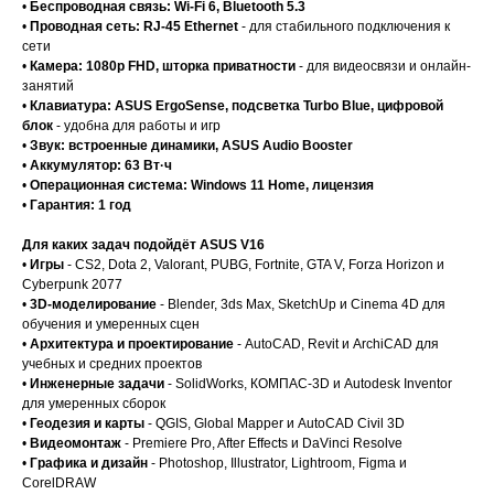
•
Беспроводная связь: Wi-Fi 6, Bluetooth 5.3
•
Проводная сеть: RJ-45 Ethernet
- для стабильного подключения к
сети
•
Камера: 1080p FHD, шторка приватности
- для видеосвязи и онлайн-
занятий
•
Клавиатура: ASUS ErgoSense, подсветка Turbo Blue, цифровой
блок
- удобна для работы и игр
•
Звук: встроенные динамики, ASUS Audio Booster
•
Аккумулятор: 63 Вт·ч
•
Операционная система: Windows 11 Home, лицензия
•
Гарантия: 1 год
Для каких задач подойдёт ASUS V16
•
Игры
- CS2, Dota 2, Valorant, PUBG, Fortnite, GTA V, Forza Horizon и
Cyberpunk 2077
•
3D-моделирование
- Blender, 3ds Max, SketchUp и Cinema 4D для
обучения и умеренных сцен
•
Архитектура и проектирование
- AutoCAD, Revit и ArchiCAD для
учебных и средних проектов
•
Инженерные задачи
- SolidWorks, КОМПАС-3D и Autodesk Inventor
для умеренных сборок
•
Геодезия и карты
- QGIS, Global Mapper и AutoCAD Civil 3D
•
Видеомонтаж
- Premiere Pro, After Effects и DaVinci Resolve
•
Графика и дизайн
- Photoshop, Illustrator, Lightroom, Figma и
CorelDRAW