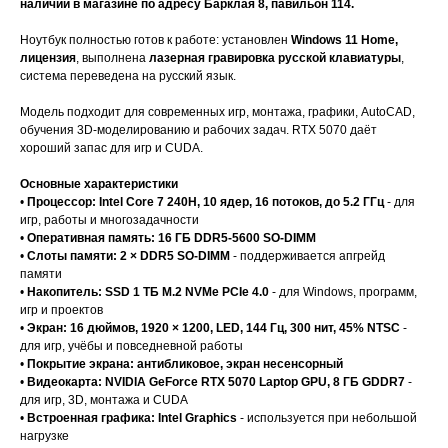
наличии в магазине по адресу Барклая 8, павильон 114.
Ноутбук полностью готов к работе: установлен
Windows 11 Home,
лицензия
, выполнена
лазерная гравировка русской клавиатуры
,
система переведена на русский язык.
Модель подходит для современных игр, монтажа, графики, AutoCAD,
обучения 3D-моделированию и рабочих задач. RTX 5070 даёт
хороший запас для игр и CUDA.
Основные характеристики
•
Процессор: Intel Core 7 240H, 10 ядер, 16 потоков, до 5.2 ГГц
- для
игр, работы и многозадачности
•
Оперативная память: 16 ГБ DDR5-5600 SO-DIMM
•
Слоты памяти: 2 × DDR5 SO-DIMM
- поддерживается апгрейд
памяти
•
Накопитель: SSD 1 ТБ M.2 NVMe PCIe 4.0
- для Windows, программ,
игр и проектов
•
Экран: 16 дюймов, 1920 × 1200, LED, 144 Гц, 300 нит, 45% NTSC
-
для игр, учёбы и повседневной работы
•
Покрытие экрана: антибликовое, экран несенсорный
•
Видеокарта: NVIDIA GeForce RTX 5070 Laptop GPU, 8 ГБ GDDR7
-
для игр, 3D, монтажа и CUDA
•
Встроенная графика: Intel Graphics
- используется при небольшой
нагрузке