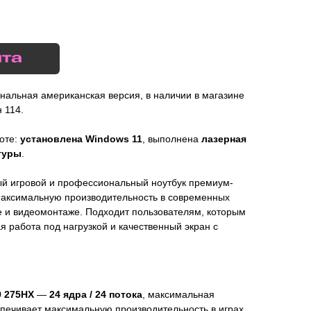
альная американская версия, в наличии в магазине
 114.
боте:
установлена Windows 11
, выполнена
лазерная
туры
.
ый игровой и профессиональный ноутбук премиум-
максимальную производительность в современных
е и видеомонтаже. Подходит пользователям, которым
я работа под нагрузкой и качественный экран с
 9 275HX
—
24 ядра / 24 потока
, максимальная
спечивает максимальную производительность в играх,