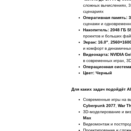
сложных вычислениях, 
сценариях
Оперативная память:
3
сценами и одновременн
Накопитель:
2048 ГБ S
проектов и больших фа
Экран:
16.0"
,
2560×160
и комфорт в динамичных
Видеокарта:
NVIDIA Ge
в современных играх, 3
Операционная система
Цвет:
Черный
Для каких задач подойдёт Al
Современные игры на вы
Cyberpunk 2077
,
War T
3D-моделирование и ви
Max
Видеомонтаж и постпр
Проектирование и сло