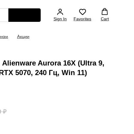
Скидка 5% на ноутбук уже в корзине
Консультац
Sign In
Favorites
Cart
 нам
Акции
Alienware Aurora 16X (Ultra 9,
RTX 5070, 240 Гц, Win 11)
0
₽