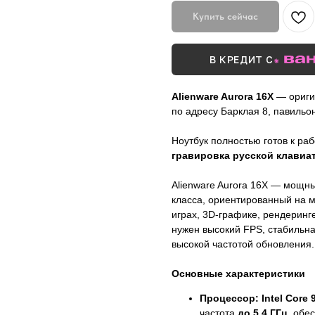
Купить сейчас
В КРЕДИТ С
Alienware Aurora 16X
— оригин
по адресу Барклая 8, павильон
Ноутбук полностью готов к ра
гравировка русской клавиа
Alienware Aurora 16X — мощн
класса, ориентированный на 
играх, 3D-графике, рендеринг
нужен высокий FPS, стабильна
высокой частотой обновления.
Основные характеристики
Процессор:
Intel Core
частота
до 5.4 ГГц
, обе