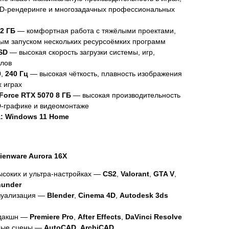
3D-рендеринге и многозадачных профессиональных
2 ГБ
— комфортная работа с тяжёлыми проектами,
ым запуском нескольких ресурсоёмких программ
SD
— высокая скорость загрузки системы, игр,
йлов
0
,
240 Гц
— высокая чёткость, плавность изображения
 играх
Force RTX 5070 8 ГБ
— высокая производительность
D-графике и видеомонтаже
:
Windows 11 Home
ienware Aurora 16X
соких и ультра-настройках —
CS2
,
Valorant
,
GTA V
,
hunder
зуализация —
Blender
,
Cinema 4D
,
Autodesk 3ds
одакшн —
Premiere Pro
,
After Effects
,
DaVinci Resolve
жные сцены —
AutoCAD
,
ArchiCAD