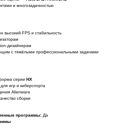
ктами и многозадачностью
н высокий FPS и стабильность
лизаторам
ion-дизайнерам
ющим с тяжёлыми профессиональными задачами
тформа серии
HX
для игр и киберспорта
ения Alienware
ачество сборки
ленные программы:
Да
раммы