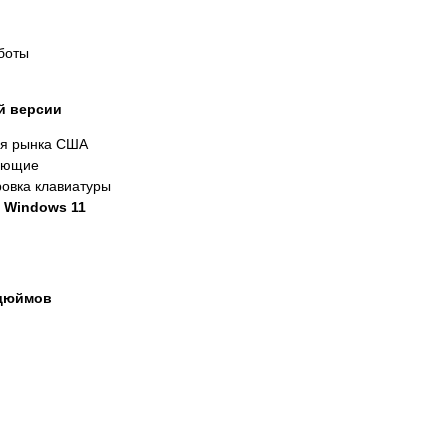
боты
й версии
ля рынка США
ующие
ровка клавиатуры
с
Windows 11
 дюймов