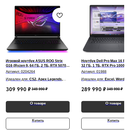
Игровой ноутбук ASUS ROG Strix
Ноутбук Dell Pro Max 16 Plus 
G16 (Ryzen 9, 64 ГБ, 2 ТБ, RTX 5070
32 ГБ, 1 ТБ, RTX Pro 1000, Wi
Ti, 165 Гц, Win 11) Серый
Серебристый
Артикул:
0204264
Артикул:
01988
Идеален для:
CS2, Apex Legends,
Идеален для:
Excel, Word,
GTA V, Fortnite, War Thunder, Blender,
PowerPoint, AutoCAD, SolidW
309 990
₽
289 990
₽
349 990
₽
349 990
₽
Unity, Unreal Engine 5, Adobe
Photoshop, Figma, Premiere 
Premiere Pro, Photoshop
Visual Studio, Zoom, Outlook
О товаре
О товаре
Купить
Купить