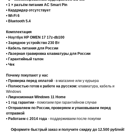
•
1 × разъём питания AC Smart Pin
•
Кардридер отсутствует
•
Wi-Fi 6
•
Bluetooth 5.4
Комплектация
•
Ноутбук HP OMEN 17 17z-db100
•
Зарядное устройство 230 Вт
•
Кабель питания для России
•
Лазерная гравировка клавиатуры для России
•
Гарантийный талон
•
Чек
Почему покупают у нас
•
Проверка перед оплатой
- в магазине или у курьера
•
Полностью готов к работе на русском:
клавиатура, кабель и
Windows
•
Лицензионная Windows 11 Home
•
1 год гарантии
- помогаем при гарантийном случае
•
Отправляем по России, проверяем и упаковываем перед
отправкой
•
Работаем с 2014 года
- поддерживаем после покупки
Оформите быстрый заказ и получите скидку до 12.500 рублей!