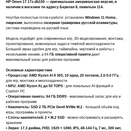
HP Omen 17 17z-db100 — оригинальная американская версия, в
наличии в магазине по адресу Барклая 8, павильон 114.
Ноутбук полностью готов к работе: установлен
Windows 11 Home,
лицензия
, выполнена
лазерная гравировка русской клавиатуры
,
система переведена на русский язык.
Модель подойдёт для современных игр, 3D-моделирования, монтажа,
проектирования, инженерных задач и тяжёлой многозадачности.
Большой экран удобен для игр, таймлайна, чертежей и работы с
несколькими окнами, а 64
ГБ оперативной памяти
дают
максимальный запас для рабочих программ.
Основные характеристики
•
Процессор: AMD Ryzen AI 9 365, 10 ядер, 20 потоков, 2.0-5.0 ГГц
-
для игр, монтажа и многозадачности
•
NPU: AMD Ryzen AI, до 50 TOPS
- для локальных AI-функций и
Copilot+ PC
•
Оперативная память: 64 ГБ DDR5
- максимальный запас для игр и
рабочих программ
•
Накопитель: SSD 2 ТБ PCIe Gen4 NVMe M.2
- большой объём под
игры, программы и проекты
•
Слоты накопителей: 2 × M.2 SSD
- можно обслуживать и расширять
хранение
•
Экран: 17.3 дюйма, FHD, 1920 × 1080, IPS, 48-144 Гц, 7 мс, 300 нит,