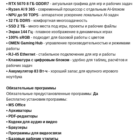
•
RTX 5070 8 ГБ GDDR7
- актуальная графика для игр и рабочих задач
•
Ryzen AI 9 365
- современный процессор с отдельным AI-блоком
•
NPU до 50 TOPS
- аппаратное ускорение локальных AI-задач
•
32 ГБ DDR5
- комфортная многозадачность
•
SSD 2 ТБ
- много места под игры, проекты и рабочие файлы
•
Экран 144 Гц
- плавное изображение в динамичных играх
•
100% sRGB
- подходит для базовой работы с цветом
•
OMEN Gaming Hub
- управление производительностью и режимами
работы
•
RJ-45 Ethernet
- стабильное подключение для игр и работы
•
Клавиатура с цифровым блоком
- удобно для таблиц, расчётов и
рабочих задач
•
Аккумулятор 83 Вт·ч
- хороший запас для крупного игрового
ноутбука
Обязательные программы
Обязательные предустановленные программы:
Да
Бесплатно установим программы:
•
MS Office
•
Архиваторы
•
PDF-редакторы
•
Кодеки для аудио и видео
•
Браузеры
•
Программы для видеосвязи
•
Базовые рабочие утилиты