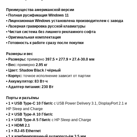
Преимущества американской версии
•
Полная русификация Windows 11
•
Лицензионная Windows установлена производителем с завода
•
Лазерная гравировка русской клавиатуры
•
Чистая система без лишнего рекламного софта
•
Оригинальная комплектация
•
Готовность к работе сразу после покупки
Размеры и вес
•
Размеры:
примерно
397.5 × 277.9 × 27.4-30.0 мм
•
Вес:
примерно
2.95 кг
•
Цвет:
Shadow Black / чёрный
•
Корпус:
точное исполнение зависит от партии
•
Аккумулятор:
83 Вт·ч
•
Адаптер питания:
230 Вт
Порты и разъёмы
•
1 × USB Type-C 10 Гбит/с
с USB Power Delivery 3.1, DisplayPort 2.1 и
HP Sleep and Charge
•
2 × USB Type-A 10 Гбит/с
•
1 × USB Type-A 5 Гбит/с
с HP Sleep and Charge
•
1 × HDMI 2.1
•
1 × RJ-45 Ethernet
•
1 × комбинированный аудиоразъём 3.5 мм