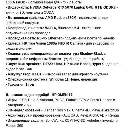
100% sRGB
- большой экран для игр и работы
•
Видеокарта: NVIDIA GeForce RTX 5070 Laptop GPU, 8 ГБ GDDR7
-
для игр, 3D, монтажа и CUDA
•
Встроенная графика: AMD Radeon 880M
- используется при
небольшой нагрузке
•
Беспроводная связь: Wi-Fi 6, Bluetooth 5.4
- стабильное
подключение без проводов
•
Проводная сеть: RJ-45 Ethernet
- подключение к сети по кабелю
•
Камера: HP True Vision 1080p FHD IR Camera
- для видеосвязи и
входа в систему
•
Клавиатура: полноразмерная клавиатура Shadow Black с
подсветкой и цифровым блоком
- удобна для игр и работы
•
Звук: Dual speakers, DTS:X Ultra, HP Audio Boost, HyperX
- для игр,
видео и звонков
•
Аккумулятор: 83 Вт·ч
- высокий запас для игрового ноутбука
•
Операционная система: Windows 11 Home, лицензия
•
Гарантия: 1 год
Для каких задач подойдёт HP OMEN 17
•
Игры
- CS2, Dota 2, Valorant, PUBG, Fortnite, GTA V, Forza Horizon и
Cyberpunk 2077
•
3D-моделирование
- Blender, 3ds Max, Cinema 4D, Maya и SketchUp
•
Архитектура и проектирование
- AutoCAD, Revit, ArchiCAD и Renga
•
Инженерные задачи
- SolidWorks, КОМПАС-3D, Autodesk Inventor и
Fusion 360