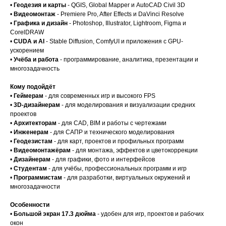
•
Геодезия и карты
- QGIS, Global Mapper и AutoCAD Civil 3D
•
Видеомонтаж
- Premiere Pro, After Effects и DaVinci Resolve
•
Графика и дизайн
- Photoshop, Illustrator, Lightroom, Figma и
CorelDRAW
•
CUDA и AI
- Stable Diffusion, ComfyUI и приложения с GPU-
ускорением
•
Учёба и работа
- программирование, аналитика, презентации и
многозадачность
Кому подойдёт
•
Геймерам
- для современных игр и высокого FPS
•
3D-дизайнерам
- для моделирования и визуализации средних
проектов
•
Архитекторам
- для CAD, BIM и работы с чертежами
•
Инженерам
- для САПР и технического моделирования
•
Геодезистам
- для карт, проектов и профильных программ
•
Видеомонтажёрам
- для монтажа, эффектов и цветокоррекции
•
Дизайнерам
- для графики, фото и интерфейсов
•
Студентам
- для учёбы, профессиональных программ и игр
•
Программистам
- для разработки, виртуальных окружений и
многозадачности
Особенности
•
Большой экран 17.3 дюйма
- удобен для игр, проектов и рабочих
окон