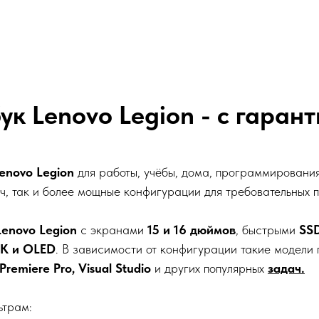
ук Lenovo Legion - с гаран
enovo Legion
для работы, учёбы, дома, программирования,
ч, так и более мощные конфигурации для требовательных 
Lenovo Legion
с экранами
15 и
16 дюймов
, быстрыми
SS
K и OLED
. В зависимости от конфигурации такие модели 
Premiere Pro
, Visual Studio
и других популярных
задач.
ьтрам: