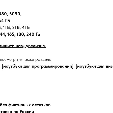
080
,
5090
,
64 ГБ
 1TB, 2TB, 4ТБ
44, 165, 180, 240 Гц
апишите нам, увеличим
 посмотрите также разделы:
,
[ноутбуки для программирования]
,
[ноутбуки для ди
 без фиктивных остатков
тавка по России