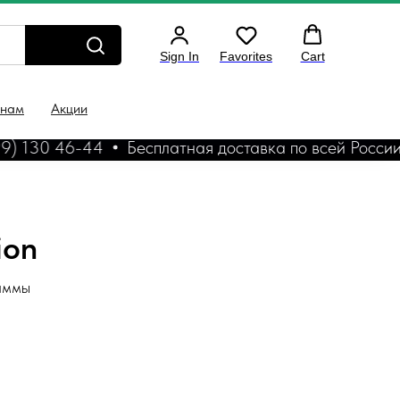
Sign In
Favorites
Cart
 нам
Акции
 130 46-44
Бесплатная доставка по всей России
ion
раммы