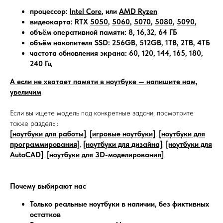
процессор:
Intel Core
, или
AMD Ryzen
видеокарта: RTX
5050
,
5060
,
5070
,
5080
,
5090
,
объём оперативной памяти: 8, 16,32, 64 ГБ
объём накопителя SSD: 256GB, 512GB, 1TB, 2TB, 4ТБ
частота обновления экрана: 60, 120, 144, 165, 180,
240 Гц
А если не хватает памяти в ноутбуке — напишите нам,
увеличим
Если вы ищете модель под конкретные задачи, посмотрите
также разделы:
[ноутбуки для работы]
,
[игровые ноутбуки]
,
[ноутбуки для
программирования]
,
[ноутбуки для дизайна]
,
[ноутбуки для
AutoCAD]
,
[ноутбуки для 3D-моделирования]
.
Почему выбирают нас
Только реальные ноутбуки в наличии, без фиктивных
остатков