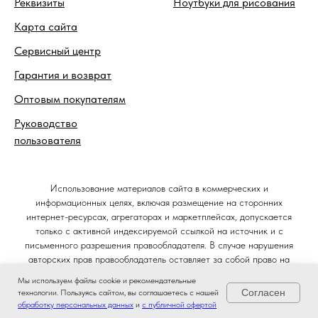
Реквизиты
Ноутбуки для рисования
Карта сайта
Сервисный центр
Гарантия и возврат
Оптовым покупателям
Руководство
пользователя
Использование материалов сайта в коммерческих и
информационных целях, включая размещение на сторонних
интернет-ресурсах, агрегаторах и маркетплейсах, допускается
только с активной индексируемой ссылкой на источник и с
письменного разрешения правообладателя. В случае нарушения
авторских прав правообладатель оставляет за собой право на
защиту своих интересов в судебном порядке и требование
Мы используем файлы cookie и рекомендательные
компенсации в соответствии со статьёй 1301 Гражданского кодекса
Согласен
технологии. Пользуясь сайтом, вы соглашаетесь с нашей
Российской Федерации.
обработку персональных данных
и
с публичной офертой
Главная
Ноутбуки
Позвонить
Магазин
© 2014–2026. Интернет-магазин Ноутбуковая.