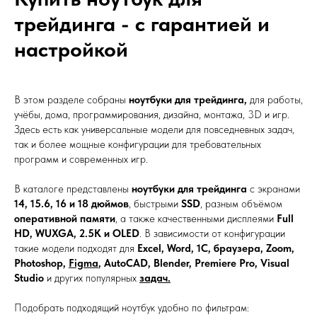
трейдинга - с гарантией и
настройкой
В этом разделе собраны
ноутбуки для трейдинга,
для работы,
учёбы, дома, программирования, дизайна, монтажа, 3D и игр.
Здесь есть как универсальные модели для повседневных задач,
так и более мощные конфигурации для требовательных
программ и современных игр.
В каталоге представлены
ноутбуки для трейдинга
с экранами
14
,
15.6
,
16
и
18 дюймов
, быстрыми
SSD
, разным объёмом
оперативной памяти
, а также качественными дисплеями
Full
HD, WUXGA, 2.5K и OLED
. В зависимости от конфигурации
такие модели подходят для
Excel, Word
,
1С
, браузера, Zoom,
Photoshop
,
Figma
,
AutoCAD
,
Blender
,
Premiere Pro
, Visual
Studio
и других популярных
задач.
Подобрать подходящий ноутбук удобно по фильтрам: