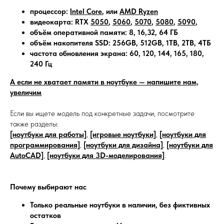
процессор:
Intel Core
, или
AMD Ryzen
видеокарта: RTX
5050
,
5060
,
5070
,
5080
,
5090
,
объём оперативной памяти: 8, 16,32, 64 ГБ
объём накопителя SSD: 256GB, 512GB, 1TB, 2TB, 4ТБ
частота обновления экрана: 60, 120, 144, 165, 180,
240 Гц
А если не хватает памяти в ноутбуке — напишите нам,
увеличим
Если вы ищете модель под конкретные задачи, посмотрите
также разделы:
[ноутбуки для работы]
,
[игровые ноутбуки]
,
[ноутбуки для
программирования]
,
[ноутбуки для дизайна]
,
[ноутбуки для
AutoCAD]
,
[ноутбуки для 3D-моделирования]
.
Почему выбирают нас
Только реальные ноутбуки в наличии, без фиктивных
остатков