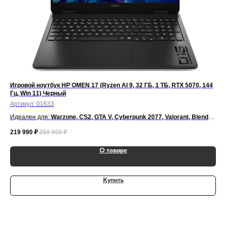
Игровой ноутбук HP OMEN 17 (Ryzen AI 9, 32 ГБ, 1 ТБ, RTX 5070, 144
Игр
Гц, Win 11) Черный
509
Артикул:
01633
Арт
Идеален для:
Warzone, CS2, GTA V, Cyberpunk 2077, Valorant, Blender,
Ид
Autodesk 3ds Max, Adobe Premiere Pro, After Effects, Photoshop,
Aut
219 990
₽
259 990
₽
409
DaVinci Resolve, Unreal Engine
DaV
О товаре
Купить