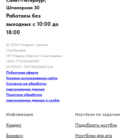
Санкт-Петербург,
Шпалерная 30
Работаем без
выходных с 10:00 до
18:00
© 2014 Интернет-магазин
Ноутбуковая
ИП Некраш Максим Станиславович
ИНН 771474548909
ОГРНИП: 314774625800354
Публичная оферта
Условия использования сайта
Согласие на обработку
персональных данных
Политика обработки
персональных данных и cookie
Информация
Ноутбуки по задачам
Кредит
Подобрать ноутбук
Бизнесу
Ноутбуки для игр