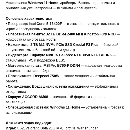
Установлена
Windows 11 Home
, драйверы, базовые программы и
обновления уже настроены — включили и пользуетесь.
Основные характеристики
•
Процессор:
Intel Core i5-13400F
— высокая производительность в
играх и повседневных задачах
•
Оперативная память:
32 ГБ DDR4 2400 МГц Kingston Fury RGB
—
комфортная многозадачность
•
Накопитель:
2 ТБ M.2 NVMe PCIe SSD Crucial P3 Plus
— быстрый
запуск системы и большой объём для игр
•
Видеокарта:
Gigabyte NVIDIA GeForce RTX 3050 6 ГБ GDDR6
—
стабильный FPS и поддержка DLSS
•
Материнская плата:
MSI Pro B760-P DDR4
— надёжная платформа
с возможностью апгрейда
•
Блок питания:
Deepcool 750W
— запас мощности и стабильная
работа
•
Охлаждение:
Воздушная система охлаждения
— эффективный
отвод тепла
•
Корпус:
ACCORD AM08
— компактный формат и хорошая
вентиляция
•
Операционная система:
Windows 11 Home
— установлена и готова к
использованию
Для каких задач подходит
Игры:
CS2, Valorant, Dota 2, GTA V, Fortnite, War Thunder