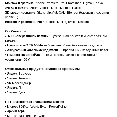
Монтаж и графика:
Adobe Premiere Pro, Photoshop, Figma, Canva
Учёба и работа:
Zoom, Google Docs, Microsoft Office
3D-моделирование:
SketchUp, AutoCAD, Blender (базовый и средний
уровень)
Контент и развлечения:
YouTube, Netflix, Twitch, Discord
Особенности
•
32 ГБ оперативной памяти
— уверенная работа в многозадачном
режиме
•
Накопитель 2 ТБ NVMe
— большой объём без внешних дисков
•
Аккуратный кабель-менеджмент
— правильный воздушный поток
•
Поддержка апгрейда
— возможность замены видеокарты и
увеличения ОЗУ
Обязательные предустановленные программы
• Яндекс Браузер
• Яндекс Телемост
• VK Мессенджер
• Яндекс Почта
• Яндекс Диск
По желанию также устанавливаются:
• Microsoft Office (Word, Excel, PowerPoint)
• Архиваторы
• Кодеки для видео и аудио