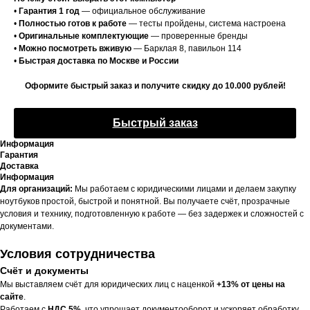
•
Гарантия 1 год
— официальное обслуживание
•
Полностью готов к работе
— тесты пройдены, система настроена
•
Оригинальные комплектующие
— проверенные бренды
•
Можно посмотреть вживую
— Барклая 8, павильон 114
•
Быстрая доставка по Москве и России
Оформите быстрый заказ и получите скидку до 10.000 рублей!
Быстрый заказ
Информация
Гарантия
Доставка
Информация
Для организаций:
Мы работаем с юридическими лицами и делаем закупку
ноутбуков простой, быстрой и понятной. Вы получаете счёт, прозрачные
условия и технику, подготовленную к работе — без задержек и сложностей с
документами.
Условия сотрудничества
Счёт и документы
Мы выставляем счёт для юридических лиц с наценкой
+13% от цены на
сайте
.
Работаем с
НДС 5%
, что упрощает документооборот и ускоряет обработку