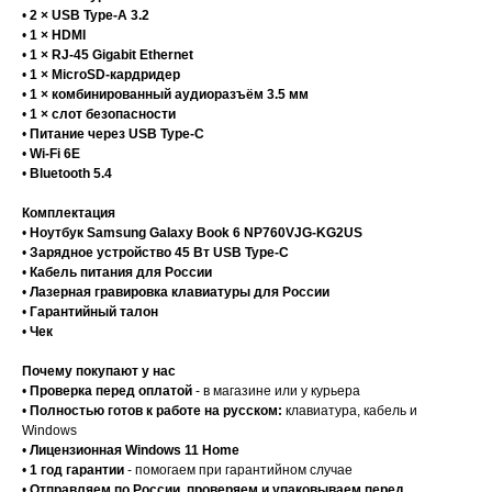
•
2 × USB Type-A 3.2
•
1 × HDMI
•
1 × RJ-45 Gigabit Ethernet
•
1 × MicroSD-кардридер
•
1 × комбинированный аудиоразъём 3.5 мм
•
1 × слот безопасности
•
Питание через USB Type-C
•
Wi-Fi 6E
•
Bluetooth 5.4
Комплектация
•
Ноутбук Samsung Galaxy Book 6 NP760VJG-KG2US
•
Зарядное устройство 45 Вт USB Type-C
•
Кабель питания для России
•
Лазерная гравировка клавиатуры для России
•
Гарантийный талон
•
Чек
Почему покупают у нас
•
Проверка перед оплатой
- в магазине или у курьера
•
Полностью готов к работе на русском:
клавиатура, кабель и
Windows
•
Лицензионная Windows 11 Home
•
1 год гарантии
- помогаем при гарантийном случае
•
Отправляем по России, проверяем и упаковываем перед