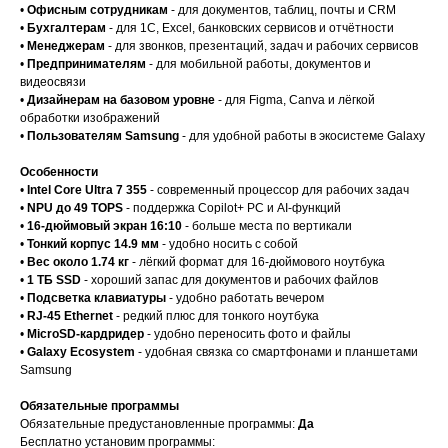
•
Офисным сотрудникам
- для документов, таблиц, почты и CRM
•
Бухгалтерам
- для 1С, Excel, банковских сервисов и отчётности
•
Менеджерам
- для звонков, презентаций, задач и рабочих сервисов
•
Предпринимателям
- для мобильной работы, документов и
видеосвязи
•
Дизайнерам на базовом уровне
- для Figma, Canva и лёгкой
обработки изображений
•
Пользователям Samsung
- для удобной работы в экосистеме Galaxy
Особенности
•
Intel Core Ultra 7 355
- современный процессор для рабочих задач
•
NPU до 49 TOPS
- поддержка Copilot+ PC и AI-функций
•
16-дюймовый экран 16:10
- больше места по вертикали
•
Тонкий корпус 14.9 мм
- удобно носить с собой
•
Вес около 1.74 кг
- лёгкий формат для 16-дюймового ноутбука
•
1 ТБ SSD
- хороший запас для документов и рабочих файлов
•
Подсветка клавиатуры
- удобно работать вечером
•
RJ-45 Ethernet
- редкий плюс для тонкого ноутбука
•
MicroSD-кардридер
- удобно переносить фото и файлы
•
Galaxy Ecosystem
- удобная связка со смартфонами и планшетами
Samsung
Обязательные программы
Обязательные предустановленные программы:
Да
Бесплатно установим программы: