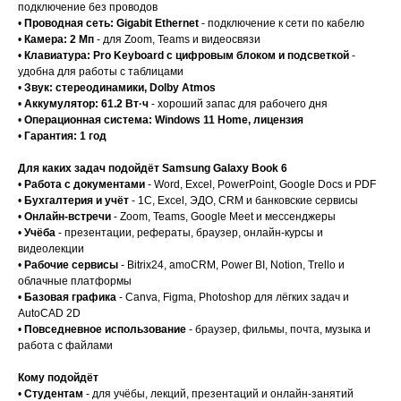
подключение без проводов
•
Проводная сеть: Gigabit Ethernet
- подключение к сети по кабелю
•
Камера: 2 Мп
- для Zoom, Teams и видеосвязи
•
Клавиатура: Pro Keyboard с цифровым блоком и подсветкой
-
удобна для работы с таблицами
•
Звук: стереодинамики, Dolby Atmos
•
Аккумулятор: 61.2 Вт·ч
- хороший запас для рабочего дня
•
Операционная система: Windows 11 Home, лицензия
•
Гарантия: 1 год
Для каких задач подойдёт Samsung Galaxy Book 6
•
Работа с документами
- Word, Excel, PowerPoint, Google Docs и PDF
•
Бухгалтерия и учёт
- 1С, Excel, ЭДО, CRM и банковские сервисы
•
Онлайн-встречи
- Zoom, Teams, Google Meet и мессенджеры
•
Учёба
- презентации, рефераты, браузер, онлайн-курсы и
видеолекции
•
Рабочие сервисы
- Bitrix24, amoCRM, Power BI, Notion, Trello и
облачные платформы
•
Базовая графика
- Canva, Figma, Photoshop для лёгких задач и
AutoCAD 2D
•
Повседневное использование
- браузер, фильмы, почта, музыка и
работа с файлами
Кому подойдёт
•
Студентам
- для учёбы, лекций, презентаций и онлайн-занятий