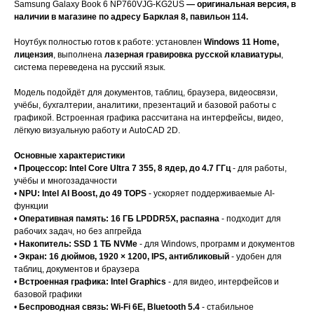
Samsung Galaxy Book 6 NP760VJG-KG2US
— оригинальная версия, в
наличии в магазине по адресу Барклая 8, павильон 114.
Ноутбук полностью готов к работе: установлен
Windows 11 Home,
лицензия
, выполнена
лазерная гравировка русской клавиатуры
,
система переведена на русский язык.
Модель подойдёт для документов, таблиц, браузера, видеосвязи,
учёбы, бухгалтерии, аналитики, презентаций и базовой работы с
графикой. Встроенная графика рассчитана на интерфейсы, видео,
лёгкую визуальную работу и AutoCAD 2D.
Основные характеристики
•
Процессор: Intel Core Ultra 7 355, 8 ядер, до 4.7 ГГц
- для работы,
учёбы и многозадачности
•
NPU: Intel AI Boost, до 49 TOPS
- ускоряет поддерживаемые AI-
функции
•
Оперативная память: 16 ГБ LPDDR5X, распаяна
- подходит для
рабочих задач, но без апгрейда
•
Накопитель: SSD 1 ТБ NVMe
- для Windows, программ и документов
•
Экран: 16 дюймов, 1920 × 1200, IPS, антибликовый
- удобен для
таблиц, документов и браузера
•
Встроенная графика: Intel Graphics
- для видео, интерфейсов и
базовой графики
•
Беспроводная связь: Wi-Fi 6E, Bluetooth 5.4
- стабильное