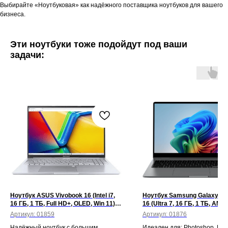
Выбирайте «Ноутбуковая» как надёжного поставщика ноутбуков для вашего
бизнеса.
Эти ноутбуки тоже подойдут под ваши
задачи:
Ноутбук ASUS Vivobook 16 (Intel i7,
Ноутбук Samsung Galaxy Bo
16 ГБ, 1 ТБ, Full HD+, OLED, Win 11)
16 (Ultra 7, 16 ГБ, 1 ТБ, AMO
Серый
сенсорный, 120 Гц, Win 11)
Артикул:
01859
Артикул:
01876
Надёжный ноутбук с большим
Идеален для: Photoshop, Fig