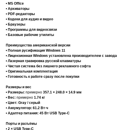
•
MS Office
•
Архиваторы
•
PDF-редакторы
•
Кодеки для аудио и видео
•
Браузеры
•
Программы для видеосвязи
•
Базовые рабочие утилиты
Преимущества американской версии
•
Полная русификация Windows 11
•
Лицензионная Windows установлена производителем с завода
•
Лазерная гравировка русской клавиатуры
•
Чистая система без лишнего рекламного софта
•
Оригинальная комплектация
•
Готовность к работе сразу после покупки
Размеры и вес
•
Размеры:
примерно
357.1 × 248.0 × 14.9 мм
•
Вес:
примерно
1.74 кг
•
Цвет:
Gray / серый
•
Аккумулятор:
61.2 Вт·ч
•
Адаптер питания:
45 Вт USB Type-C
Порты и разъёмы
•
2 × USB Type-C