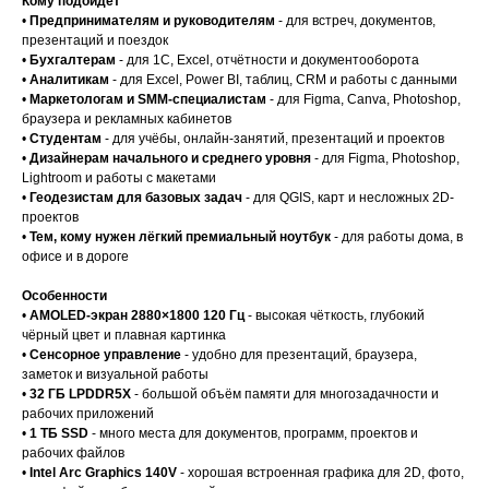
Кому подойдёт
•
Предпринимателям и руководителям
- для встреч, документов,
презентаций и поездок
•
Бухгалтерам
- для 1С, Excel, отчётности и документооборота
•
Аналитикам
- для Excel, Power BI, таблиц, CRM и работы с данными
•
Маркетологам и SMM-специалистам
- для Figma, Canva, Photoshop,
браузера и рекламных кабинетов
•
Студентам
- для учёбы, онлайн-занятий, презентаций и проектов
•
Дизайнерам начального и среднего уровня
- для Figma, Photoshop,
Lightroom и работы с макетами
•
Геодезистам для базовых задач
- для QGIS, карт и несложных 2D-
проектов
•
Тем, кому нужен лёгкий премиальный ноутбук
- для работы дома, в
офисе и в дороге
Особенности
•
AMOLED-экран 2880×1800 120 Гц
- высокая чёткость, глубокий
чёрный цвет и плавная картинка
•
Сенсорное управление
- удобно для презентаций, браузера,
заметок и визуальной работы
•
32 ГБ LPDDR5X
- большой объём памяти для многозадачности и
рабочих приложений
•
1 ТБ SSD
- много места для документов, программ, проектов и
рабочих файлов
•
Intel Arc Graphics 140V
- хорошая встроенная графика для 2D, фото,