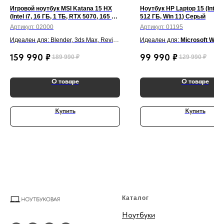
Игровой ноутбук MSI Katana 15 HX
Ноутбук HP Laptop 15 (Intel i
(Intel i7, 16 ГБ, 1 ТБ, RTX 5070, 165 Гц,
512 ГБ, Win 11) Серый
Win 11) Черный
Артикул:
02000
Артикул:
01195
Идеален для: Blender, 3ds Max, Revit,
Идеален для:
Microsoft Word
Premiere Pro, AutoCAD Civil 3D,
PowerPoint, Zoom, Google Do
159 990
₽
99 990
₽
189 990
₽
129 990
₽
Photoshop, Cyberpunk 2077, CS2
Photoshop, Canva, браузер
О товаре
О товаре
Купить
Купить
Каталог
Ноутбуки