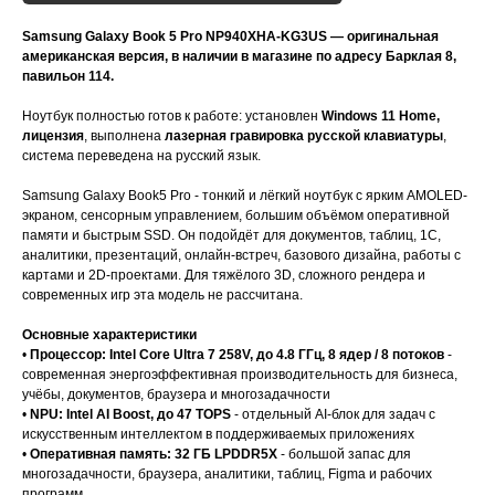
Samsung Galaxy Book 5 Pro NP940XHA-KG3US — оригинальная
американская версия, в наличии в магазине по адресу Барклая 8,
павильон 114.
Ноутбук полностью готов к работе: установлен
Windows 11 Home,
лицензия
, выполнена
лазерная гравировка русской клавиатуры
,
система переведена на русский язык.
Samsung Galaxy Book5 Pro - тонкий и лёгкий ноутбук с ярким AMOLED-
экраном, сенсорным управлением, большим объёмом оперативной
памяти и быстрым SSD. Он подойдёт для документов, таблиц, 1С,
аналитики, презентаций, онлайн-встреч, базового дизайна, работы с
картами и 2D-проектами. Для тяжёлого 3D, сложного рендера и
современных игр эта модель не рассчитана.
Основные характеристики
•
Процессор: Intel Core Ultra 7 258V, до 4.8 ГГц, 8 ядер / 8 потоков
-
современная энергоэффективная производительность для бизнеса,
учёбы, документов, браузера и многозадачности
•
NPU: Intel AI Boost, до 47 TOPS
- отдельный AI-блок для задач с
искусственным интеллектом в поддерживаемых приложениях
•
Оперативная память: 32 ГБ LPDDR5X
- большой запас для
многозадачности, браузера, аналитики, таблиц, Figma и рабочих
программ