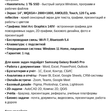
•
Накопитель: 1 ТБ SSD
- быстрый запуск Windows, программ и
рабочих файлов
•
Экран: 14", WQXGA+ 2880×1800, AMOLED, Touch, 120 Гц, anti-
reflective
- яркий сенсорный экран для текста, графики, презентаций и
работы с цветом
•
Графика: Intel Arc Graphics 140V
- встроенная графика для
повседневных задач, 2D-графики, базового дизайна, фото и
презентаций
•
Беспроводная связь: Wi-Fi 7, Bluetooth 5.4
•
Клавиатура: с подсветкой
•
Операционная система: Windows 11 Home, лицензия
•
Гарантия: 1 год
Для каких задач подойдёт Samsung Galaxy Book5 Pro
•
Работа с документами
- Word, Excel, PowerPoint, Outlook
•
Бухгалтерия и учёт
- 1С, Excel, Контур, СБИС
•
Аналитика и отчёты
- Power BI, Excel, Google Sheets, CRM-системы
•
Онлайн-встречи
- Zoom, Teams, Google Meet
•
Базовый дизайн
- Figma, Photoshop, Canva, Lightroom
•
2D-задачи
- AutoCAD 2D, Компас 2D, QGIS
•
Учёба
- браузер, презентации, рефераты, учебные платформы
•
Бизнес-задачи
- почта, документы, видеосвязь, презентации, работа
в дороге