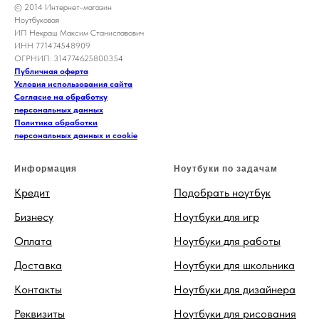
© 2014 Интернет-магазин
Ноутбуковая
ИП Некраш Максим Станиславович
ИНН 771474548909
ОГРНИП: 314774625800354
Публичная оферта
Условия использования сайта
Согласие на обработку
персональных данных
Политика обработки
персональных данных и cookie
Информация
Ноутбуки по задачам
Кредит
Подобрать ноутбук
Бизнесу
Ноутбуки для игр
Оплата
Ноутбуки для работы
Доставка
Ноутбуки для школьника
Контакты
Ноутбуки для дизайнера
Реквизиты
Ноутбуки для рисования