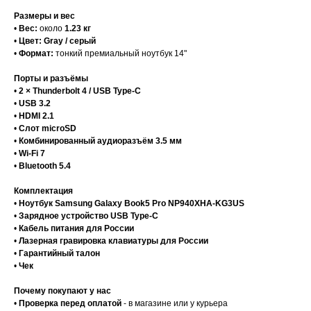
Размеры и вес
•
Вес:
около
1.23 кг
•
Цвет:
Gray / серый
•
Формат:
тонкий премиальный ноутбук 14"
Порты и разъёмы
•
2 × Thunderbolt 4 / USB Type-C
•
USB 3.2
•
HDMI 2.1
•
Слот microSD
•
Комбинированный аудиоразъём 3.5 мм
•
Wi-Fi 7
•
Bluetooth 5.4
Комплектация
•
Ноутбук Samsung Galaxy Book5 Pro NP940XHA-KG3US
•
Зарядное устройство USB Type-C
•
Кабель питания для России
•
Лазерная гравировка клавиатуры для России
•
Гарантийный талон
•
Чек
Почему покупают у нас
•
Проверка перед оплатой
- в магазине или у курьера