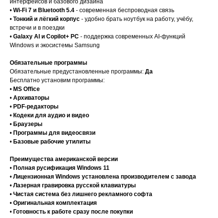
интерфейсов и базового дизайна
•
Wi-Fi 7 и Bluetooth 5.4
- современная беспроводная связь
•
Тонкий и лёгкий корпус
- удобно брать ноутбук на работу, учёбу,
встречи и в поездки
•
Galaxy AI и Copilot+ PC
- поддержка современных AI-функций
Windows и экосистемы Samsung
Обязательные программы
Обязательные предустановленные программы:
Да
Бесплатно установим программы:
•
MS Office
•
Архиваторы
•
PDF-редакторы
•
Кодеки для аудио и видео
•
Браузеры
•
Программы для видеосвязи
•
Базовые рабочие утилиты
Преимущества американской версии
•
Полная русификация Windows 11
•
Лицензионная Windows установлена производителем с завода
•
Лазерная гравировка русской клавиатуры
•
Чистая система без лишнего рекламного софта
•
Оригинальная комплектация
•
Готовность к работе сразу после покупки