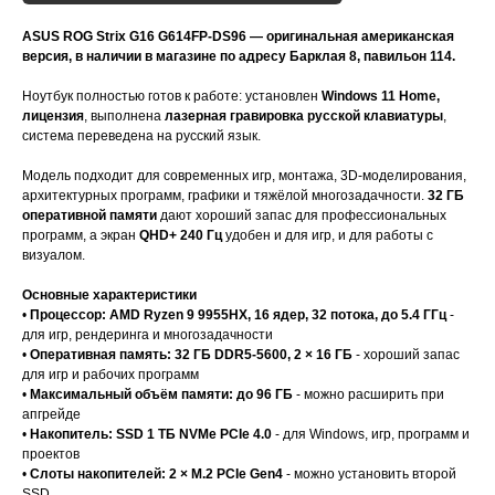
ASUS ROG Strix G16 G614FP-DS96 — оригинальная американская
версия, в наличии в магазине по адресу Барклая 8, павильон 114.
Ноутбук полностью готов к работе: установлен
Windows 11 Home,
лицензия
, выполнена
лазерная гравировка русской клавиатуры
,
система переведена на русский язык.
Модель подходит для современных игр, монтажа, 3D-моделирования,
архитектурных программ, графики и тяжёлой многозадачности.
32 ГБ
оперативной памяти
дают хороший запас для профессиональных
программ, а экран
QHD+ 240 Гц
удобен и для игр, и для работы с
визуалом.
Основные характеристики
•
Процессор: AMD Ryzen 9 9955HX, 16 ядер, 32 потока, до 5.4 ГГц
-
для игр, рендеринга и многозадачности
•
Оперативная память: 32 ГБ DDR5-5600, 2 × 16 ГБ
- хороший запас
для игр и рабочих программ
•
Максимальный объём памяти: до 96 ГБ
- можно расширить при
апгрейде
•
Накопитель: SSD 1 ТБ NVMe PCIe 4.0
- для Windows, игр, программ и
проектов
•
Слоты накопителей: 2 × M.2 PCIe Gen4
- можно установить второй
SSD