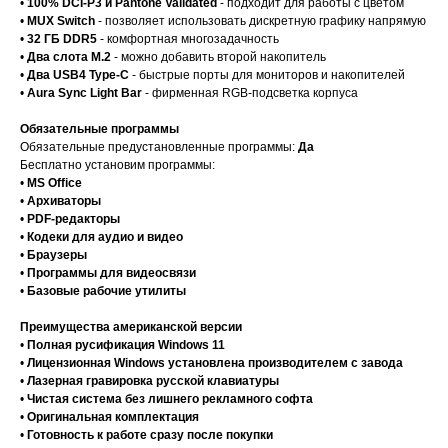
•
100% DCI-P3 и Pantone Validated
- подходит для работы с цветом
•
MUX Switch
- позволяет использовать дискретную графику напрямую
•
32 ГБ DDR5
- комфортная многозадачность
•
Два слота M.2
- можно добавить второй накопитель
•
Два USB4 Type-C
- быстрые порты для мониторов и накопителей
•
Aura Sync Light Bar
- фирменная RGB-подсветка корпуса
Обязательные программы
Обязательные предустановленные программы:
Да
Бесплатно установим программы:
•
MS Office
•
Архиваторы
•
PDF-редакторы
•
Кодеки для аудио и видео
•
Браузеры
•
Программы для видеосвязи
•
Базовые рабочие утилиты
Преимущества американской версии
•
Полная русификация Windows 11
•
Лицензионная Windows установлена производителем с завода
•
Лазерная гравировка русской клавиатуры
•
Чистая система без лишнего рекламного софта
•
Оригинальная комплектация
•
Готовность к работе сразу после покупки