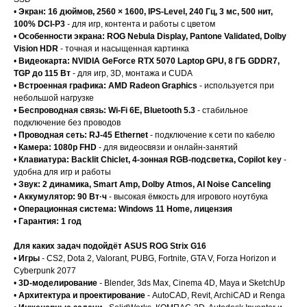
•
Экран: 16 дюймов, 2560 × 1600, IPS-Level, 240 Гц, 3 мс, 500 нит,
100% DCI-P3
- для игр, контента и работы с цветом
•
Особенности экрана: ROG Nebula Display, Pantone Validated, Dolby
Vision HDR
- точная и насыщенная картинка
•
Видеокарта: NVIDIA GeForce RTX 5070 Laptop GPU, 8 ГБ GDDR7,
TGP до 115 Вт
- для игр, 3D, монтажа и CUDA
•
Встроенная графика: AMD Radeon Graphics
- используется при
небольшой нагрузке
•
Беспроводная связь: Wi-Fi 6E, Bluetooth 5.3
- стабильное
подключение без проводов
•
Проводная сеть: RJ-45 Ethernet
- подключение к сети по кабелю
•
Камера: 1080p FHD
- для видеосвязи и онлайн-занятий
•
Клавиатура: Backlit Chiclet, 4-зонная RGB-подсветка, Copilot key
-
удобна для игр и работы
•
Звук: 2 динамика, Smart Amp, Dolby Atmos, AI Noise Canceling
•
Аккумулятор: 90 Вт·ч
- высокая ёмкость для игрового ноутбука
•
Операционная система: Windows 11 Home, лицензия
•
Гарантия: 1 год
Для каких задач подойдёт ASUS ROG Strix G16
•
Игры
- CS2, Dota 2, Valorant, PUBG, Fortnite, GTA V, Forza Horizon и
Cyberpunk 2077
•
3D-моделирование
- Blender, 3ds Max, Cinema 4D, Maya и SketchUp
•
Архитектура и проектирование
- AutoCAD, Revit, ArchiCAD и Renga