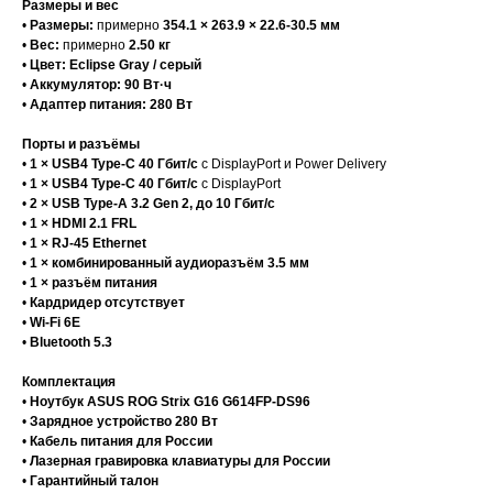
Размеры и вес
•
Размеры:
примерно
354.1 × 263.9 × 22.6-30.5 мм
•
Вес:
примерно
2.50 кг
•
Цвет:
Eclipse Gray / серый
•
Аккумулятор:
90 Вт·ч
•
Адаптер питания:
280 Вт
Порты и разъёмы
•
1 × USB4 Type-C 40 Гбит/с
с DisplayPort и Power Delivery
•
1 × USB4 Type-C 40 Гбит/с
с DisplayPort
•
2 × USB Type-A 3.2 Gen 2, до 10 Гбит/с
•
1 × HDMI 2.1 FRL
•
1 × RJ-45 Ethernet
•
1 × комбинированный аудиоразъём 3.5 мм
•
1 × разъём питания
•
Кардридер отсутствует
•
Wi-Fi 6E
•
Bluetooth 5.3
Комплектация
•
Ноутбук ASUS ROG Strix G16 G614FP-DS96
•
Зарядное устройство 280 Вт
•
Кабель питания для России
•
Лазерная гравировка клавиатуры для России
•
Гарантийный талон