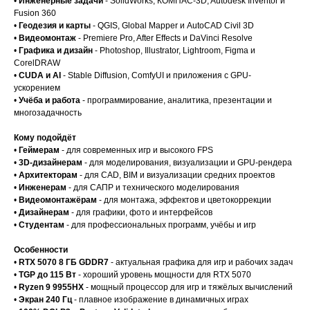
•
Инженерные задачи
- SolidWorks, КОМПАС-3D, Autodesk Inventor и
Fusion 360
•
Геодезия и карты
- QGIS, Global Mapper и AutoCAD Civil 3D
•
Видеомонтаж
- Premiere Pro, After Effects и DaVinci Resolve
•
Графика и дизайн
- Photoshop, Illustrator, Lightroom, Figma и
CorelDRAW
•
CUDA и AI
- Stable Diffusion, ComfyUI и приложения с GPU-
ускорением
•
Учёба и работа
- программирование, аналитика, презентации и
многозадачность
Кому подойдёт
•
Геймерам
- для современных игр и высокого FPS
•
3D-дизайнерам
- для моделирования, визуализации и GPU-рендера
•
Архитекторам
- для CAD, BIM и визуализации средних проектов
•
Инженерам
- для САПР и технического моделирования
•
Видеомонтажёрам
- для монтажа, эффектов и цветокоррекции
•
Дизайнерам
- для графики, фото и интерфейсов
•
Студентам
- для профессиональных программ, учёбы и игр
Особенности
•
RTX 5070 8 ГБ GDDR7
- актуальная графика для игр и рабочих задач
•
TGP до 115 Вт
- хороший уровень мощности для RTX 5070
•
Ryzen 9 9955HX
- мощный процессор для игр и тяжёлых вычислений
•
Экран 240 Гц
- плавное изображение в динамичных играх