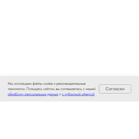
Мы используем файлы cookie и рекомендательные
Согласен
технологии. Пользуясь сайтом, вы соглашаетесь с нашей
обработку персональных данных
и
с публичной офертой
Главная
Ноутбуки
Позвонить
Магазин