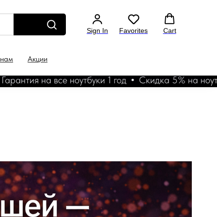
Sign In
Favorites
Cart
 нам
Акции
 на все ноутбуки 1 год
Скидка 5% на ноутбук уже в