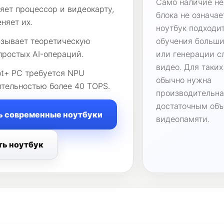
Само наличие не
яет процессор и видеокарту,
блока не означает
еняет их.
ноутбук подходи
азывает теоретическую
обучения больш
простых AI-операций.
или генерации с
видео. Для таких
ot+ PC требуется NPU
обычно нужна
тельностью более 40 TOPS.
производительна
достаточным об
ь современные ноутбуки
видеопамяти.
ть ноутбук