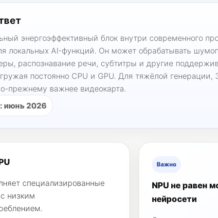
твет
ьный энергоэффективный блок внутри современного про
ля локальных AI-функций. Он может обрабатывать шумо
еры, распознавание речи, субтитры и другие поддержи
агружая постоянно CPU и GPU. Для тяжёлой генерации, 
по-прежнему важнее видеокарта.
: июнь 2026
NPU
Важно
лняет специализированные
NPU не равен 
 с низким
нейросети
реблением.