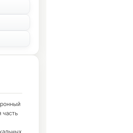
йронный
 часть
окальных