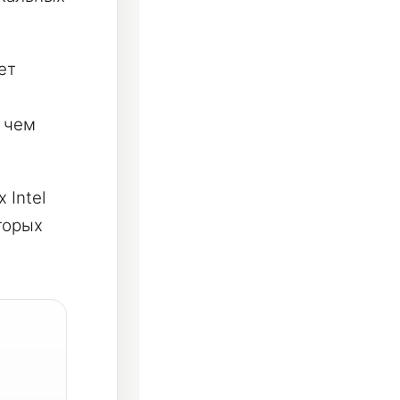
ет
 чем
 Intel
торых