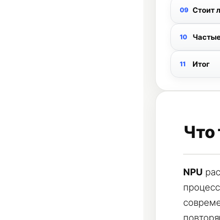
Стоит 
Частые
Итог
Что 
NPU
рас
процесс
совреме
повторя