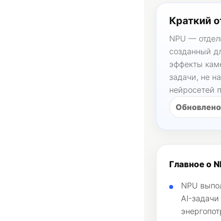
Краткий о
NPU — отдел
созданный д
эффекты кам
задачи, не н
нейросетей 
Обновлено
Главное о 
NPU выпо
AI-задачи
энергопот