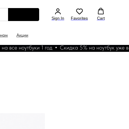
Sign In
Favorites
Cart
 нам
Акции
 ноутбуки 1 год
Скидка 5% на ноутбук уже в корзи