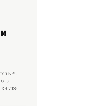
 и
тся NPU,
 без
е он уже