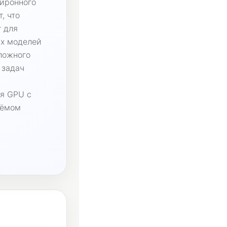
йронного
, что
т для
их моделей
ложного
 задач
я GPU с
ъёмом