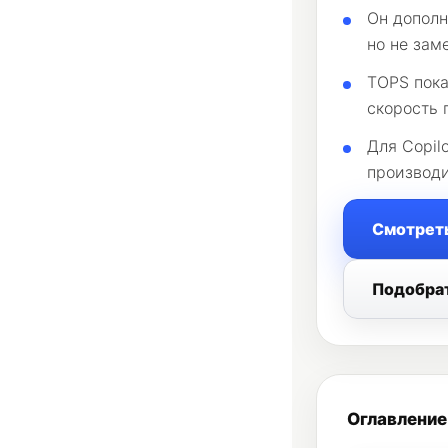
Он дополн
но не зам
TOPS пок
скорость 
Для Copil
производи
Смотрет
Подобра
Оглавление