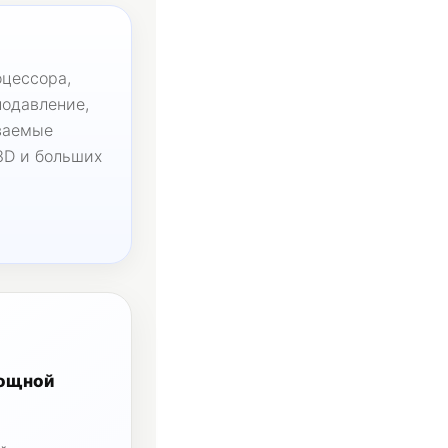
цессора,
подавление,
ваемые
3D и больших
мощной