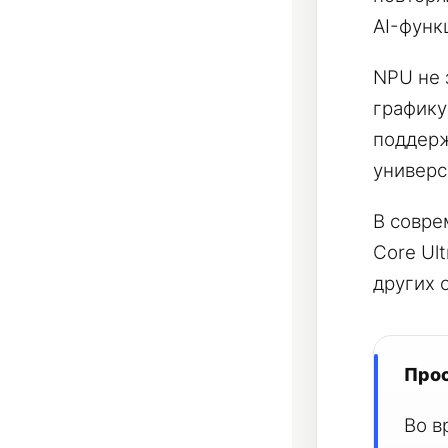
AI-функ
NPU не 
графику
поддерж
универс
В совре
Core Ul
других 
Про
Во в