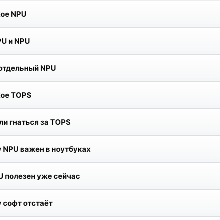
кое NPU
PU и NPU
отдельный NPU
кое TOPS
ли гнаться за TOPS
 NPU важен в ноутбуках
U полезен уже сейчас
 софт отстаёт