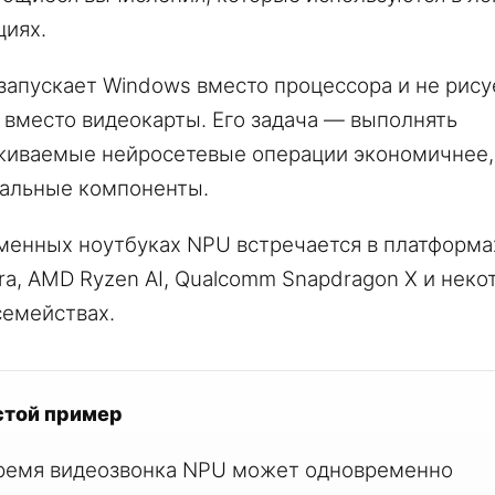
циях.
запускает Windows вместо процессора и не рису
 вместо видеокарты. Его задача — выполнять
иваемые нейросетевые операции экономичнее,
альные компоненты.
менных ноутбуках NPU встречается в платформах
tra, AMD Ryzen AI, Qualcomm Snapdragon X и неко
семействах.
стой пример
ремя видеозвонка NPU может одновременно