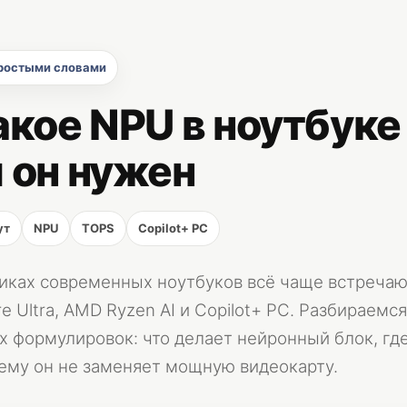
простыми словами
акое NPU в ноутбуке
 он нужен
ут
NPU
TOPS
Copilot+ PC
иках современных ноутбуков всё чаще встречаю
re Ultra, AMD Ryzen AI и Copilot+ PC. Разбираемся
 формулировок: что делает нейронный блок, гд
ему он не заменяет мощную видеокарту.